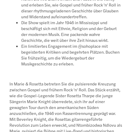
und erleben Sie, wie Gospel und früher Rock 'n' Roll in
dieser rhythmusgeladenen Geschichte über Glauben
und Widerstand aufeinandertreffen.
Die Show spielt im Jahr 1946 in Mississippi und
beschäftigt sich mit Ethnie, Religion und der Geburt
der modernen Musik. Eine packende wahre
Geschichte, die weit über ihre Zeit hinaus wirkt.
Ein limitiertes Engagement im @sohoplace mit
begeisterten Kritiken und begehrten Plätzen. Buchen
Sie frühzeitig, um die Wiedergeburt der
Musikgeschichte zu erleben.
In Marie & Rosetta betreten Sie die pulsierende Kreuzung
zwischen Gospel und frühem Rock 'n' Roll. Das Stück erzählt,
wie die Gospel-Legende Sister Rosetta Tharpe die junge
Sängerin Marie Knight überredete, sich ihr auf einer
gewagten Tour durch den amerikanischen Süden
anzuschließen, die 1946 von Rassentrennung geprägt war.
Mit Beverley Knight, die Rosettas gitarrengeführte
Revolution zum Leben erweckt, und Ntombizodwa Ndlovu als
Marie, pulsiert die Bühne mit Live-Band und historischen