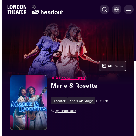
Alle Fotos
4
(
2 Bewertungen
)
Marie & Rosetta
+
1
more
Theater
Stars on Stage
@sohoplace