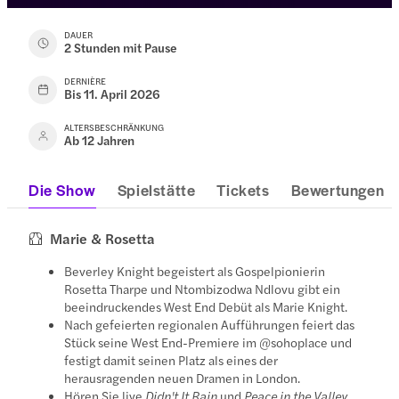
DAUER
2 Stunden mit Pause
DERNIÈRE
Bis 11. April 2026
ALTERSBESCHRÄNKUNG
Ab 12 Jahren
Die Show
Spielstätte
Tickets
Bewertungen
Marie & Rosetta
Beverley Knight begeistert als Gospelpionierin
Rosetta Tharpe und Ntombizodwa Ndlovu gibt ein
beeindruckendes West End Debüt als Marie Knight.
Nach gefeierten regionalen Aufführungen feiert das
Stück seine West End-Premiere im @sohoplace und
festigt damit seinen Platz als eines der
herausragenden neuen Dramen in London.
Hören Sie live
Didn't It Rain
und
Peace in the Valley