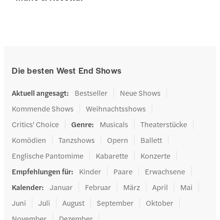
Die besten West End Shows
Aktuell angesagt
:
Bestseller
Neue Shows
Kommende Shows
Weihnachtsshows
Critics' Choice
Genre
:
Musicals
Theaterstücke
Komödien
Tanzshows
Opern
Ballett
Englische Pantomime
Kabarette
Konzerte
Empfehlungen für
:
Kinder
Paare
Erwachsene
Kalender
:
Januar
Februar
März
April
Mai
Juni
Juli
August
September
Oktober
November
Dezember