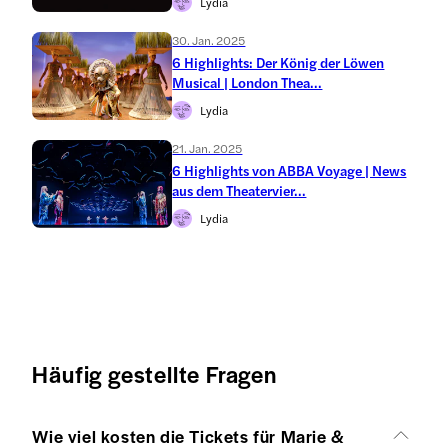
Lydia
30. Jan. 2025
6 Highlights: Der König der Löwen
Musical | London Thea...
Lydia
21. Jan. 2025
6 Highlights von ABBA Voyage | News
aus dem Theatervier...
Lydia
Häufig gestellte Fragen
Wie viel kosten die Tickets für Marie &