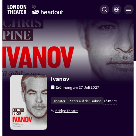
Ivanov
Eröffnung am
27. Juli 2027
+
3
more
Theater
Stars auf der Bühne
Bridge Theatre