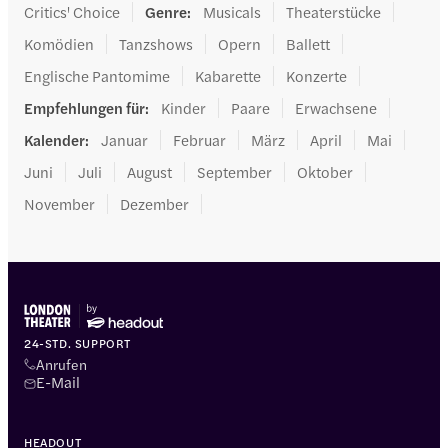
Critics' Choice
Genre
:
Musicals
Theaterstücke
Komödien
Tanzshows
Opern
Ballett
Englische Pantomime
Kabarette
Konzerte
Empfehlungen für
:
Kinder
Paare
Erwachsene
Kalender
:
Januar
Februar
März
April
Mai
Juni
Juli
August
September
Oktober
November
Dezember
24-STD. SUPPORT
Anrufen
E-Mail
HEADOUT