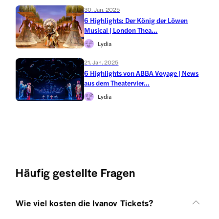
30. Jan. 2025
6 Highlights: Der König der Löwen
Musical | London Thea...
Lydia
21. Jan. 2025
6 Highlights von ABBA Voyage | News
aus dem Theatervier...
Lydia
Häufig gestellte Fragen
Wie viel kosten die Ivanov Tickets?