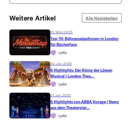
Weitere Artikel
Alle Neuigkeiten
10. März 2025
Top-10-Bühnenadaptionen in London
für Bücherfans
Lydia
30. Jan. 2025
6 Highlights: Der König der Löwen
Musical | London Thea...
Lydia
21. Jan. 2025
6 Highlights von ABBA Voyage | News
aus dem Theatervier...
Lydia