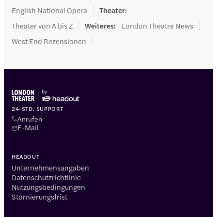
English National Opera
Theater
:
Theater von A bis Z
Weiteres
:
London Theatre News
West End Rezensionen
24-STD. SUPPORT
Anrufen
E-Mail
HEADOUT
Unternehmensangaben
Datenschutzrichtlinie
Nutzungsbedingungen
Stornierungsfrist