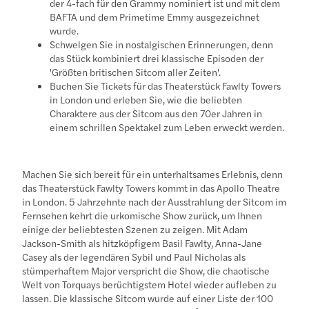
der 4-fach für den Grammy nominiert ist und mit dem
BAFTA und dem Primetime Emmy ausgezeichnet
wurde.
Schwelgen Sie in nostalgischen Erinnerungen, denn
das Stück kombiniert drei klassische Episoden der
'Größten britischen Sitcom aller Zeiten'.
Buchen Sie Tickets für das Theaterstück Fawlty Towers
in London und erleben Sie, wie die beliebten
Charaktere aus der Sitcom aus den 70er Jahren in
einem schrillen Spektakel zum Leben erweckt werden.
Machen Sie sich bereit für ein unterhaltsames Erlebnis, denn
das Theaterstück Fawlty Towers kommt in das Apollo Theatre
in London. 5 Jahrzehnte nach der Ausstrahlung der Sitcom im
Fernsehen kehrt die urkomische Show zurück, um Ihnen
einige der beliebtesten Szenen zu zeigen. Mit Adam
Jackson-Smith als hitzköpfigem Basil Fawlty, Anna-Jane
Casey als der legendären Sybil und Paul Nicholas als
stümperhaftem Major verspricht die Show, die chaotische
Welt von Torquays berüchtigstem Hotel wieder aufleben zu
lassen. Die klassische Sitcom wurde auf einer Liste der 100