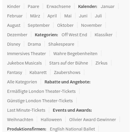
Kinder
Paare
Erwachsene
Kalender
:
Januar
Februar
März
April
Mai
Juni
Juli
August
September
Oktober
November
Dezember
Kategorien
:
Off West End
Klassiker
Disney
Drama
Shakespeare
Immersives Theater
Wahre Begebenheiten
Jukebox Musicals
Stars auf der Bühne
Zirkus
Fantasy
Kabarett
Zaubershows
Alle Kategorien
Rabatte und Angebote
:
Ermäßigte London Theater-Tickets
Günstige London Theater-Tickets
Last Minute-Tickets
Events und Awards
:
Weihnachten
Halloween
Olivier Award Gewinner
Produktionsfirmen
:
English National Ballet