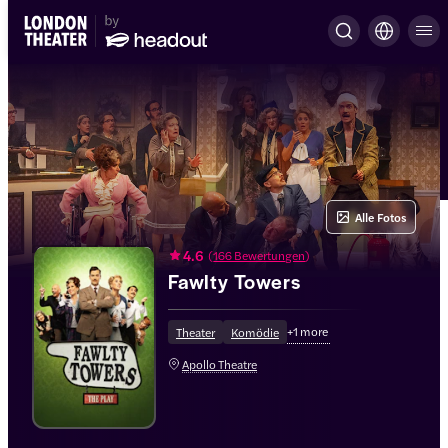
Alle Fotos
4.6
(
166 Bewertungen
)
Fawlty Towers
+
1
more
Theater
Komödie
Apollo Theatre