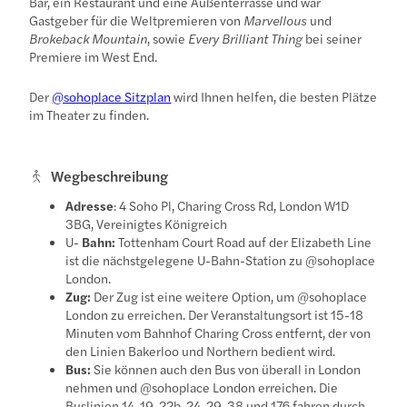
Bar, ein Restaurant und eine Außenterrasse und war
Gastgeber für die Weltpremieren von
Marvellous
und
Brokeback Mountain
, sowie
Every Brilliant Thing
bei seiner
Premiere im West End.
Der
@sohoplace Sitzplan
wird Ihnen helfen, die besten Plätze
im Theater zu finden.
Wegbeschreibung
Adresse
: 4 Soho Pl, Charing Cross Rd, London W1D
3BG, Vereinigtes Königreich
U-
Bahn:
Tottenham Court Road auf der Elizabeth Line
ist die nächstgelegene U-Bahn-Station zu @sohoplace
London.
Zug:
Der Zug ist eine weitere Option, um @sohoplace
London zu erreichen. Der Veranstaltungsort ist 15-18
Minuten vom Bahnhof Charing Cross entfernt, der von
den Linien Bakerloo und Northern bedient wird.
Bus:
Sie können auch den Bus von überall in London
nehmen und @sohoplace London erreichen. Die
Buslinien 14, 19, 22b, 24, 29, 38 und 176 fahren durch