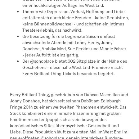
einer hochkarätigen Auflage ins West End.
Themen wie Depression, Verlust, Hoffnung und Liebe
entfalten sich durch kleine Freuden - keine Requisiten,
keine Bühnenbildwechsel - und schaffen ein intimes
Theatererlebnis, das nachwirkt.
Die Besetzung für die begrenzte Saison umfasst
abwechselnde Abende mit Lenny Henry, Jonny
Donahoe, Ambika Mod, Sue Perkins und Minnie Fahrer
- jeder Auftritt ist einzigartig.
Der @sohoplace bietet 602 Sitzplätze in der Nähe des
Geschehens - diese nahe West End-Premiere macht
Every Brilliant Thing Tickets besonders begehrt.
Every Brilliant Thing, geschrieben von Duncan Macmillan und
Jonny Donahoe, hat sich seit seinem Debüt am Edinburgh
Fringe 2014 zu einem weltweiten Phänomen entwickelt. Das
Stück kombiniert eine minimale Inszenierung mit großen
Emotionen und entpuppt sich als ein bewegendes
komödiantisches Stück über psychische Gesundheit und
Liebe. Diese Produktion läuft zum ersten Mal im West End im
neu eröffneten @sohoplace, der ein interaktives Rundum-