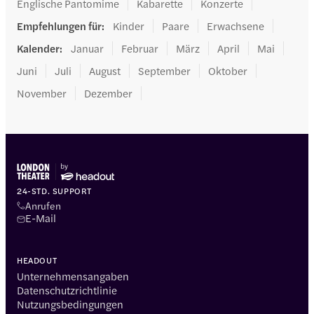
Englische Pantomime
Kabarette
Konzerte
Empfehlungen für
:
Kinder
Paare
Erwachsene
Kalender
:
Januar
Februar
März
April
Mai
Juni
Juli
August
September
Oktober
November
Dezember
24-STD. SUPPORT
Anrufen
E-Mail
HEADOUT
Unternehmensangaben
Datenschutzrichtlinie
Nutzungsbedingungen