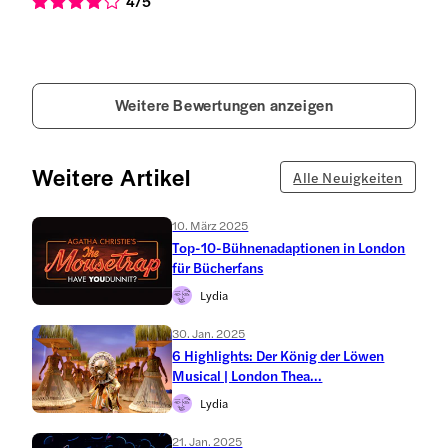
4
/5
Weitere Bewertungen anzeigen
Weitere Artikel
Alle Neuigkeiten
10. März 2025
Top-10-Bühnenadaptionen in London
für Bücherfans
Lydia
30. Jan. 2025
6 Highlights: Der König der Löwen
Musical | London Thea...
Lydia
21. Jan. 2025