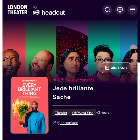
Alle Fotos
4.7
(
14 Bewertungen
)
Jede brillante
Sache
+
3
more
Theater
Off West End
@sohoplace