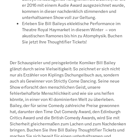
er 2016 mit einem Audie Award ausgezeichnet wurde,
kommen in dieser nachdenklich stimmenden und
unterhaltsamen Show voll zur Geltung.
Erleben Sie Bill Baileys eklektische Performance im
Theatre Royal Haymarket in diesem Winter – von
akustischen Ramones bis hin zu Atomphysik. Buchen
Sie jetzt Ihre Thoughtifier Tickets!
Der Schauspieler und preisgekrönte Komiker Bill Bailey
glänzt durch seine Vielseitigkeit: So zeichnet er sich nicht
nur als Erzähler von Kiplings Dschungelbuch aus, sondern
auch als Gewinner von Strictly Come Dancing. Seine neue
Show erforscht den menschlichen Geist, unsere
fehlerbehaftete Menschlichkeit und wie sie uns helfen
könnte, in einer von KI dominierten Welt zu überleben.
Bailey, der für seine Comedy zahlreiche Preise gewonnen
hat, darunter den Time Out Comedy Award, den Edinburgh
Critics Award und die British Comedy Awards, wird Sie mit
Sicherheit gleichermaßen zum Lachen und zum Nachdenken
bringen. Buchen Sie Ihre Bill Bailey Thoughtifier Tickets und
machen Sie sich bereit für einen unterhaltsamen und