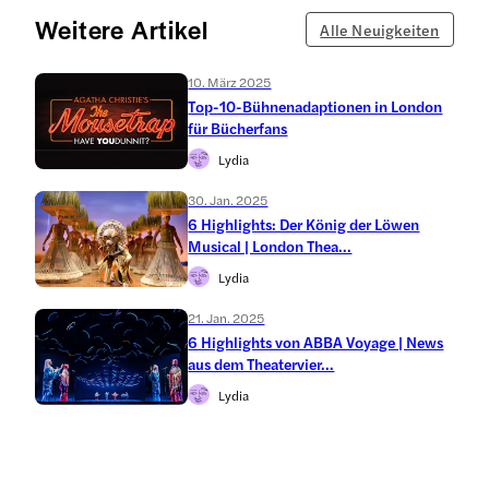
Weitere Artikel
Alle Neuigkeiten
10. März 2025
Top-10-Bühnenadaptionen in London
für Bücherfans
Lydia
30. Jan. 2025
6 Highlights: Der König der Löwen
Musical | London Thea...
Lydia
21. Jan. 2025
6 Highlights von ABBA Voyage | News
aus dem Theatervier...
Lydia