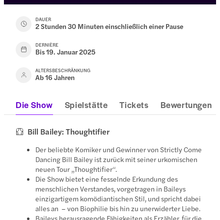
DAUER
2 Stunden 30 Minuten einschließlich einer Pause
DERNIÈRE
Bis 19. Januar 2025
ALTERSBESCHRÄNKUNG
Ab 16 Jahren
Die Show
Spielstätte
Tickets
Bewertungen
Bill Bailey: Thoughtifier
Der beliebte Komiker und Gewinner von Strictly Come
Dancing Bill Bailey ist zurück mit seiner urkomischen
neuen Tour „Thoughtifier“.
Die Show bietet eine fesselnde Erkundung des
menschlichen Verstandes, vorgetragen in Baileys
einzigartigem komödiantischen Stil, und spricht dabei
alles an – von Biophilie bis hin zu unerwiderter Liebe.
Baileys herausragende Fähigkeiten als Erzähler, für die