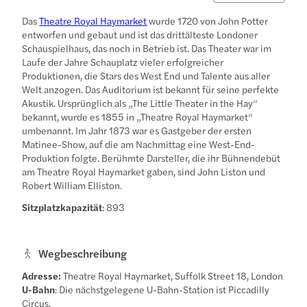
Das
Theatre Royal Haymarket
wurde 1720 von John Potter
entworfen und gebaut und ist das drittälteste Londoner
Schauspielhaus, das noch in Betrieb ist. Das Theater war im
Laufe der Jahre Schauplatz vieler erfolgreicher
Produktionen, die Stars des West End und Talente aus aller
Welt anzogen. Das Auditorium ist bekannt für seine perfekte
Akustik. Ursprünglich als „The Little Theater in the Hay“
bekannt, wurde es 1855 in „Theatre Royal Haymarket“
umbenannt. Im Jahr 1873 war es Gastgeber der ersten
Matinee-Show, auf die am Nachmittag eine West-End-
Produktion folgte. Berühmte Darsteller, die ihr Bühnendebüt
am Theatre Royal Haymarket gaben, sind John Liston und
Robert William Elliston.
Sitzplatzkapazität
: 893
Wegbeschreibung
Adresse:
Theatre Royal Haymarket, Suffolk Street 18, London
U-Bahn
: Die nächstgelegene U-Bahn-Station ist Piccadilly
Circus.