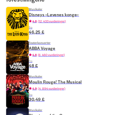
Musikaler
Disneys «Løvenes konge»
4.8
(
12 433 vurderinger
)
fra
46,25 £
Teaterkonserter
ABBA Voyage
4.8
(
6 460 vurderinger
)
fra
48 £
Musikaler
Moulin Rouge! The Musical
4.9
(
4 894 vurderinger
)
fra
30,49 £
Musikaler