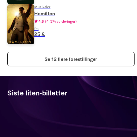
Musikaler
Hamilton
4.8
(
4 374 vurderinger
)
fra
25 £
Se 12 flere forestillinger
Siste liten-billetter