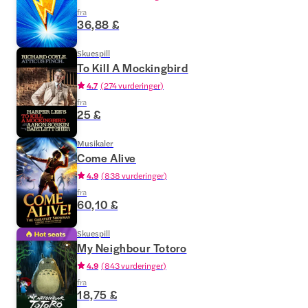
fra
36,88 £
Skuespill
To Kill A Mockingbird
4.7
(
274 vurderinger
)
fra
25 £
Musikaler
Come Alive
4.9
(
838 vurderinger
)
fra
60,10 £
Skuespill
My Neighbour Totoro
4.9
(
843 vurderinger
)
fra
18,75 £