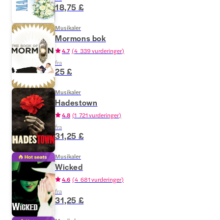
18,75 £
Musikaler
Mormons bok
4.7
(
4 339 vurderinger
)
fra
25 £
Musikaler
Hadestown
4.8
(
1 721 vurderinger
)
fra
31,25 £
Musikaler
Wicked
4.6
(
4 681 vurderinger
)
fra
31,25 £