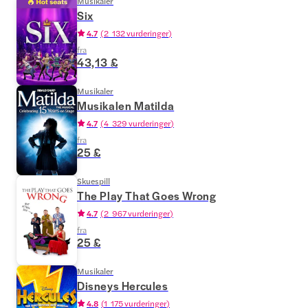
Musikaler
Six
4.7
(
2 132 vurderinger
)
fra
43,13 £
Musikaler
Musikalen Matilda
4.7
(
4 329 vurderinger
)
fra
25 £
Skuespill
The Play That Goes Wrong
4.7
(
2 967 vurderinger
)
fra
25 £
Musikaler
Disneys Hercules
4.8
(
1 175 vurderinger
)