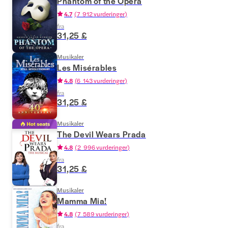
Phantom of the Opera
4.7
(
7 912 vurderinger
)
fra
31,25 £
Musikaler
Les Misérables
4.8
(
6 143 vurderinger
)
fra
31,25 £
Musikaler
The Devil Wears Prada
4.8
(
2 996 vurderinger
)
fra
31,25 £
Musikaler
Mamma Mia!
4.8
(
7 589 vurderinger
)
fra