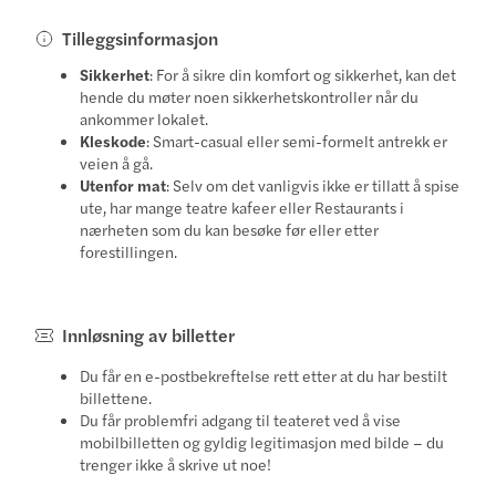
Tilleggsinformasjon
Sikkerhet
: For å sikre din komfort og sikkerhet, kan det
hende du møter noen sikkerhetskontroller når du
ankommer lokalet.
Kleskode
: Smart-casual eller semi-formelt antrekk er
veien å gå.
Utenfor mat
: Selv om det vanligvis ikke er tillatt å spise
ute, har mange teatre kafeer eller Restaurants i
nærheten som du kan besøke før eller etter
forestillingen.
Innløsning av billetter
Du får en e-postbekreftelse rett etter at du har bestilt
billettene.
Du får problemfri adgang til teateret ved å vise
mobilbilletten og gyldig legitimasjon med bilde – du
trenger ikke å skrive ut noe!