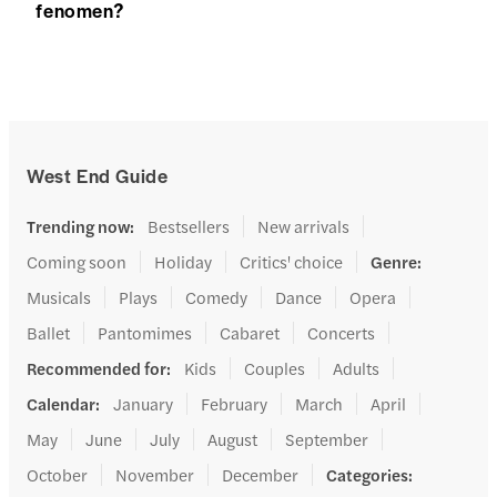
fenomen?
West End Guide
Trending now
:
Bestsellers
New arrivals
Coming soon
Holiday
Critics' choice
Genre
:
Musicals
Plays
Comedy
Dance
Opera
Ballet
Pantomimes
Cabaret
Concerts
Recommended for
:
Kids
Couples
Adults
Calendar
:
January
February
March
April
May
June
July
August
September
October
November
December
Categories
: