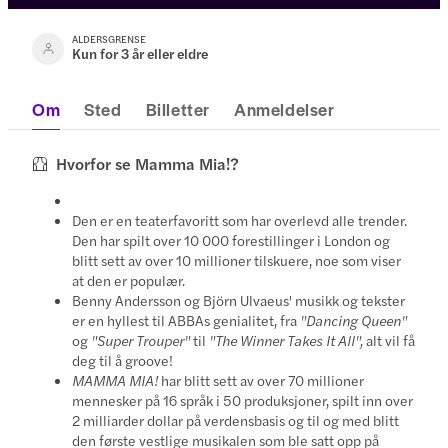
ALDERSGRENSE
Kun for 3 år eller eldre
Om
Sted
Billetter
Anmeldelser
Hvorfor se Mamma Mia!?
Den er en teaterfavoritt som har overlevd alle trender.
Den har spilt over 10 000 forestillinger i London og
blitt sett av over 10 millioner tilskuere, noe som viser
at den er populær.
Benny Andersson og Björn Ulvaeus' musikk og tekster
er en hyllest til ABBAs genialitet, fra
"Dancing Queen"
og
"Super Trouper"
til
"The Winner Takes It All",
alt vil få
deg til å groove!
MAMMA MIA!
har blitt sett av over 70 millioner
mennesker på 16 språk i 50 produksjoner, spilt inn over
2 milliarder dollar på verdensbasis og til og med blitt
den første vestlige musikalen som ble satt opp på