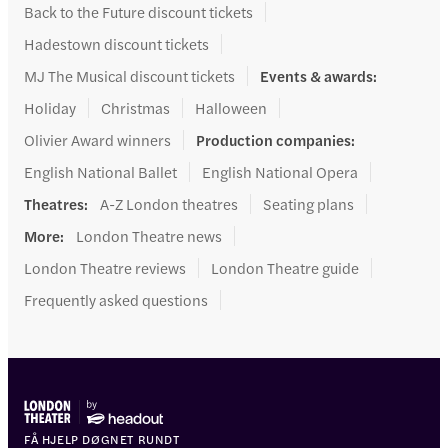
Back to the Future discount tickets
Hadestown discount tickets
MJ The Musical discount tickets
Events & awards
:
Holiday
Christmas
Halloween
Olivier Award winners
Production companies
:
English National Ballet
English National Opera
Theatres
:
A-Z London theatres
Seating plans
More
:
London Theatre news
London Theatre reviews
London Theatre guide
Frequently asked questions
FÅ HJELP DØGNET RUNDT