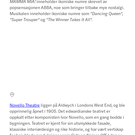
MAMMA MIA!
inneholder ikoniske numre skrevet av
popsensasjonen ABBA, noe som bringer tilbake mye nostalgi.
Musikalen inneholder ikoniske numre som
"Dancing Queen",
"Super Trouper"
og
"The Winner Takes It All".
Novello Theatre
ligger på Aldwych i Londons West End, og ble
opprinnelig åpnet i 1905. Det edwardianske teatret er
oppkalt etter komponisten Ivor Novello, som en gang bodde i
bygningen. Teatret er kjent for sin utsmykkede fasade,
klassiske interiørdesign og rike historie, og har vært vertskap
for bejublede produksjoner som
Cats
og
Noises Off
. I dag er