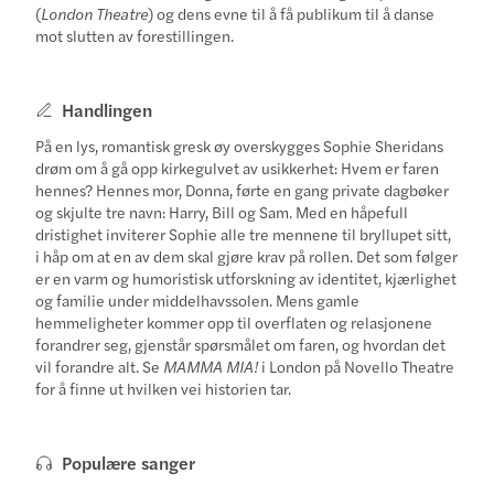
(
London Theatre
) og dens evne til å få publikum til å danse
mot slutten av forestillingen.
Handlingen
På en lys, romantisk gresk øy overskygges Sophie Sheridans
drøm om å gå opp kirkegulvet av usikkerhet: Hvem er faren
hennes? Hennes mor, Donna, førte en gang private dagbøker
og skjulte tre navn: Harry, Bill og Sam. Med en håpefull
dristighet inviterer Sophie alle tre mennene til bryllupet sitt,
i håp om at en av dem skal gjøre krav på rollen. Det som følger
er en varm og humoristisk utforskning av identitet, kjærlighet
og familie under middelhavssolen. Mens gamle
hemmeligheter kommer opp til overflaten og relasjonene
forandrer seg, gjenstår spørsmålet om faren, og hvordan det
vil forandre alt. Se
MAMMA MIA!
i London på Novello Theatre
for å finne ut hvilken vei historien tar.
Populære sanger