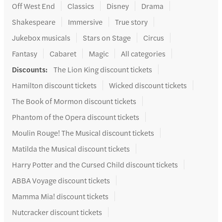
Off West End
Classics
Disney
Drama
Shakespeare
Immersive
True story
Jukebox musicals
Stars on Stage
Circus
Fantasy
Cabaret
Magic
All categories
Discounts
:
The Lion King discount tickets
Hamilton discount tickets
Wicked discount tickets
The Book of Mormon discount tickets
Phantom of the Opera discount tickets
Moulin Rouge! The Musical discount tickets
Matilda the Musical discount tickets
Harry Potter and the Cursed Child discount tickets
ABBA Voyage discount tickets
Mamma Mia! discount tickets
Nutcracker discount tickets