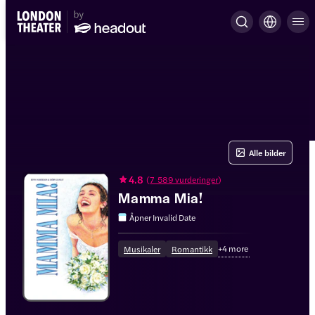
Alle bilder
4.8
(
7 589 vurderinger
)
Mamma Mia!
Åpner
Invalid Date
+
4
more
Musikaler
Romantikk