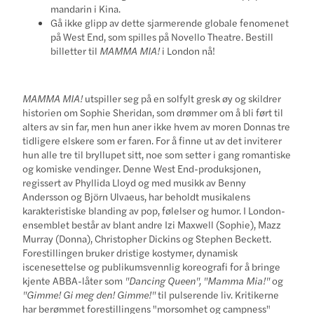
mandarin i Kina.
Gå ikke glipp av dette sjarmerende globale fenomenet
på West End, som spilles på Novello Theatre. Bestill
billetter til
MAMMA MIA!
i London nå!
MAMMA MIA!
utspiller seg på en solfylt gresk øy og skildrer
historien om Sophie Sheridan, som drømmer om å bli ført til
alters av sin far, men hun aner ikke hvem av moren Donnas tre
tidligere elskere som er faren. For å finne ut av det inviterer
hun alle tre til bryllupet sitt, noe som setter i gang romantiske
og komiske vendinger. Denne West End-produksjonen,
regissert av Phyllida Lloyd og med musikk av Benny
Andersson og Björn Ulvaeus, har beholdt musikalens
karakteristiske blanding av pop, følelser og humor. I London-
ensemblet består av blant andre Izi Maxwell (Sophie), Mazz
Murray (Donna), Christopher Dickins og Stephen Beckett.
Forestillingen bruker dristige kostymer, dynamisk
iscenesettelse og publikumsvennlig koreografi for å bringe
kjente ABBA-låter som
"Dancing Queen", "Mamma Mia!"
og
"Gimme! Gi meg den! Gimme!"
til pulserende liv. Kritikerne
har berømmet forestillingens "morsomhet og campness"