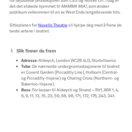
det det elskede hjemmet til
MAMMA MIA!
, som ønsker
publikum velkommen til en av West Ends lengstlevende hits.
Sitteplanen for
Novello Theatre
vil hjelpe deg med å finne de
beste setene i teatret.
Slik finner du frem
Adresse
: Aldwych, London WC2B 4LD, Storbritannia
Tube
: De nærmeste undergrunnsstasjonene til teatret
er Covent Garden (Piccadilly Line), Holborn (Central-
og Piccadilly-linjene) og Charing Cross (Northern- og
Bakerloo-linjene).
Buss
: For busser til Aldwych og Strand – RV1, X68 1, 4,
6, 9, 11, 13, 15, 23, 59, 68, 98, 171, 172, 176, 243, 341.