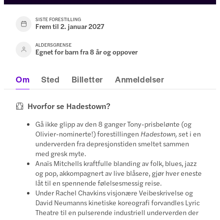
SISTE FORESTILLING
Frem til 2. januar 2027
ALDERSGRENSE
Egnet for barn fra 8 år og oppover
Om
Sted
Billetter
Anmeldelser
Hvorfor se Hadestown?
Gå ikke glipp av den 8 ganger Tony-prisbelønte (og
Olivier-nominerte!) forestillingen
Hadestown, s
et i en
underverden fra depresjonstiden smeltet sammen
med gresk myte.
Anaïs Mitchells kraftfulle blanding av folk, blues, jazz
og pop, akkompagnert av live blåsere, gjør hver eneste
låt til en spennende følelsesmessig reise.
Under Rachel Chavkins visjonære Veibeskrivelse og
David Neumanns kinetiske koreografi forvandles Lyric
Theatre til en pulserende industriell underverden der