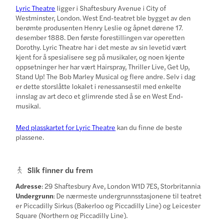
Lyric Theatre
ligger i Shaftesbury Avenue i City of
Westminster, London. West End-teatret ble bygget av den
berømte produsenten Henry Leslie og åpnet dørene 17.
desember 1888. Den første forestillingen var operetten
Dorothy. Lyric Theatre har i det meste av sin levetid vært
kjent for å spesialisere seg på musikaler, og noen kjente
oppsetninger her har vært Hairspray, Thriller Live, Get Up,
Stand Up! The Bob Marley Musical og flere andre. Selv i dag
er dette storslåtte lokalet i renessansestil med enkelte
innslag av art deco et glimrende sted å se en West End-
musikal.
Med plasskartet for Lyric Theatre
kan du finne de beste
plassene.
Slik finner du frem
Adresse
: 29 Shaftesbury Ave, London W1D 7ES, Storbritannia
Undergrunn
: De nærmeste undergrunnsstasjonene til teatret
er Piccadilly Sirkus (Bakerloo og Piccadilly Line) og Leicester
Square (Northern og Piccadilly Line).