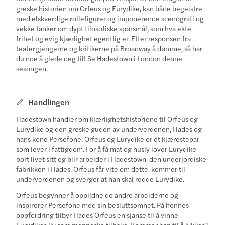
greske historien om Orfeus og Eurydike, kan både begeistre
med elskverdige rollefigurer og imponerende scenografi og
vekke tanker om dypt filosofiske spørsmål, som hva ekte
frihet og evig kjærlighet egentlig er. Etter responsen fra
teatergjengerne og kritikerne på Broadway å dømme, så har
du noe å glede deg til! Se Hadestown i London denne
sesongen.
Handlingen
Hadestown handler om kjærlighetshistoriene til Orfeus og
Eurydike og den greske guden av underverdenen, Hades og
hans kone Persefone. Orfeus og Eurydike er et kjærestepar
som lever i fattigdom. For å få mat og husly lover Eurydike
bort livet sitt og blir arbeider i Hadestown, den underjordiske
fabrikken i Hades. Orfeus får vite om dette, kommer til
underverdenen og sverger at han skal redde Eurydike.
Orfeus begynner å oppildne de andre arbeiderne og
inspirerer Persefone med sin besluttsomhet. På hennes
oppfordring tilbyr Hades Orfeus en sjanse til å vinne
Eurydikes liv som menneske tilbake. Kommer han til å lykkes?