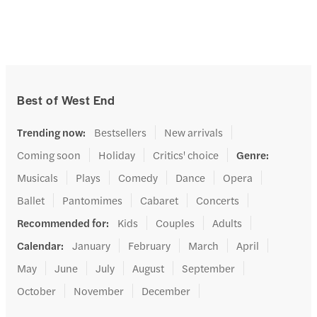
Best of West End
Trending now
:
Bestsellers
New arrivals
Coming soon
Holiday
Critics' choice
Genre
:
Musicals
Plays
Comedy
Dance
Opera
Ballet
Pantomimes
Cabaret
Concerts
Recommended for
:
Kids
Couples
Adults
Calendar
:
January
February
March
April
May
June
July
August
September
October
November
December