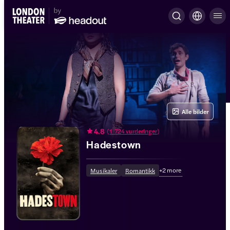
Alle bilder
4.8
(
1 724 vurderinger
)
Hadestown
+
2
more
Musikaler
Romantikk