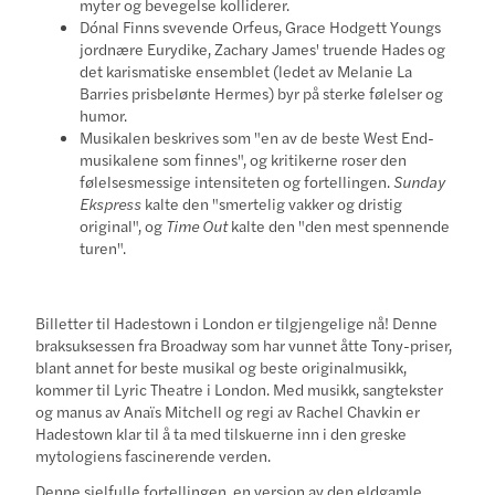
myter og bevegelse kolliderer.
Dónal Finns svevende Orfeus, Grace Hodgett Youngs
jordnære Eurydike, Zachary James' truende Hades og
det karismatiske ensemblet (ledet av Melanie La
Barries prisbelønte Hermes) byr på sterke følelser og
humor.
Musikalen beskrives som "en av de beste West End-
musikalene som finnes", og kritikerne roser den
følelsesmessige intensiteten og fortellingen.
Sunday
Ekspress
kalte den "smertelig vakker og dristig
original", og
Time Out
kalte den "den mest spennende
turen".
Billetter til Hadestown i London er tilgjengelige nå! Denne
braksuksessen fra Broadway som har vunnet åtte Tony-priser,
blant annet for beste musikal og beste originalmusikk,
kommer til Lyric Theatre i London. Med musikk, sangtekster
og manus av Anaïs Mitchell og regi av Rachel Chavkin er
Hadestown klar til å ta med tilskuerne inn i den greske
mytologiens fascinerende verden.
Denne sjelfulle fortellingen, en versjon av den eldgamle