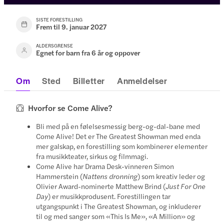
SISTE FORESTILLING
Frem til 9. januar 2027
ALDERSGRENSE
Egnet for barn fra 6 år og oppover
Om
Sted
Billetter
Anmeldelser
Hvorfor se Come Alive?
Bli med på en følelsesmessig berg-og-dal-bane med
Come Alive! Det er The Greatest Showman med enda
mer galskap, en forestilling som kombinerer elementer
fra musikkteater, sirkus og filmmagi.
Come Alive har Drama Desk-vinneren Simon
Hammerstein (
Nattens dronning
) som kreativ leder og
Olivier Award-nominerte Matthew Brind (
Just For One
Day
) er musikkprodusent. Forestillingen tar
utgangspunkt i The Greatest Showman, og inkluderer
til og med sanger som «This Is Me», «A Million» og