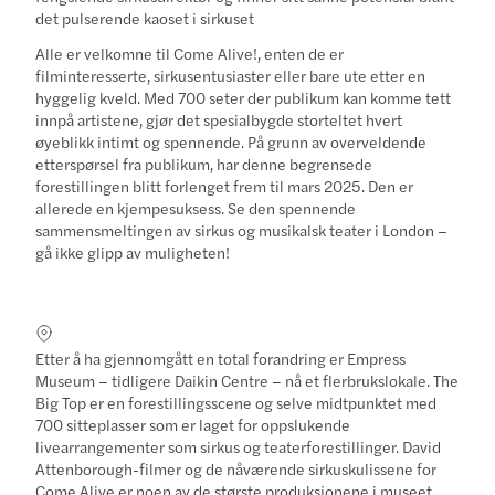
det pulserende kaoset i sirkuset
Alle er velkomne til Come Alive!, enten de er
filminteresserte, sirkusentusiaster eller bare ute etter en
hyggelig kveld. Med 700 seter der publikum kan komme tett
innpå artistene, gjør det spesialbygde storteltet hvert
øyeblikk intimt og spennende. På grunn av overveldende
etterspørsel fra publikum, har denne begrensede
forestillingen blitt forlenget frem til mars 2025. Den er
allerede en kjempesuksess. Se den spennende
sammensmeltingen av sirkus og musikalsk teater i London –
gå ikke glipp av muligheten!
Etter å ha gjennomgått en total forandring er Empress
Museum – tidligere Daikin Centre – nå et flerbrukslokale. The
Big Top er en forestillingsscene og selve midtpunktet med
700 sitteplasser som er laget for oppslukende
livearrangementer som sirkus og teaterforestillinger. David
Attenborough-filmer og de nåværende sirkuskulissene for
Come Alive er noen av de største produksjonene i museet.