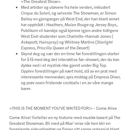
«The Greatest Show».
Med artister og utøvere fra hele verden, inkludert
Cirque du Soleil, og selveste The Showman, er Simon
Bailey en gjenganger på West End, der han blant annet
har opptrådt i
Heathers, Mulan Rouge
og
Jersey Boys,
.
Publikum vil kanskje også kjenne igjen andre tidligere
West End-studenter som Charlotte-Hannah Jones (
Askepott, Hairspray
) og Whitney Martins (
Starlight
Express, Priscilla Queen of the Desert
)
Skynd deg og vær der en time før forestillingen starter
for å få med deg det interaktive før-showet, der du kan
dykke ned i et mystisk rike gjemt under Big Top.
Opplev forestillinger på nært hold, slå av en prat med
interessante mennesker, spis middag på Empress Diner,
og prøv noen fristende cocktails i en av våre mange
barer.
«THIS IS THE MOMENT YOU’VE WAITED FOR!» - Come Alive
Come Alive! forteller en ny historie med musikk basert på The
Greatest Showman. Bli med på Max' reise når hen blir en
fengslende sirkusdirektør og finner sitt sanne potensial blant