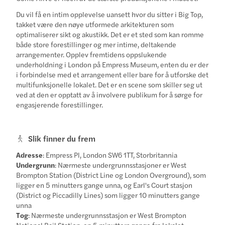
Du vil få en intim opplevelse uansett hvor du sitter i Big Top,
takket være den nøye utformede arkitekturen som
optimaliserer sikt og akustikk. Det er et sted som kan romme
både store forestillinger og mer intime, deltakende
arrangementer. Opplev fremtidens oppslukende
underholdning i London på Empress Museum, enten du er der
i forbindelse med et arrangement eller bare for å utforske det
multifunksjonelle lokalet. Det er en scene som skiller seg ut
ved at den er opptatt av å involvere publikum for å sørge for
engasjerende forestillinger.
Slik finner du frem
Adresse
: Empress Pl, London SW6 1TT, Storbritannia
Undergrunn
: Nærmeste undergrunnsstasjoner er West
Brompton Station (District Line og London Overground), som
ligger en 5 minutters gange unna, og Earl's Court stasjon
(District og Piccadilly Lines) som ligger 10 minutters gange
unna
Tog
: Nærmeste undergrunnsstasjon er West Brompton
National Rail Station, en 5 minutters gange fra lokalet.