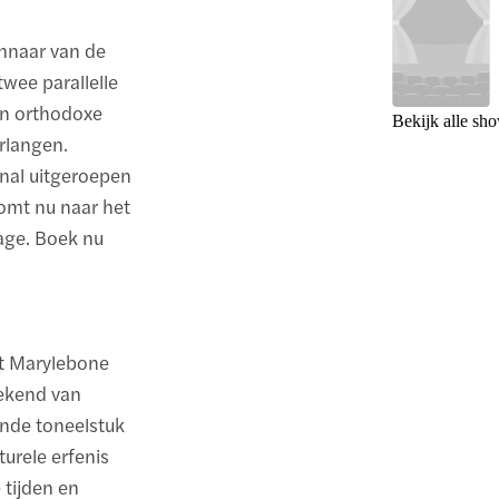
innaar van de
twee parallelle
en orthodoxe
Bekijk alle sh
erlangen.
rnal uitgeroepen
komt nu naar het
age. Boek nu
et Marylebone
bekend van
ende toneelstuk
turele erfenis
 tijden en