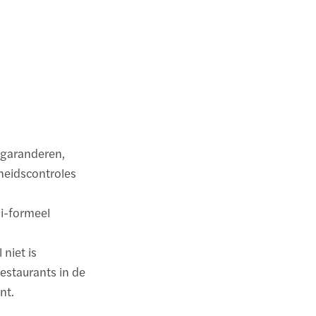
e garanderen,
gheidscontroles
mi-formeel
 niet is
estaurants in de
nt.