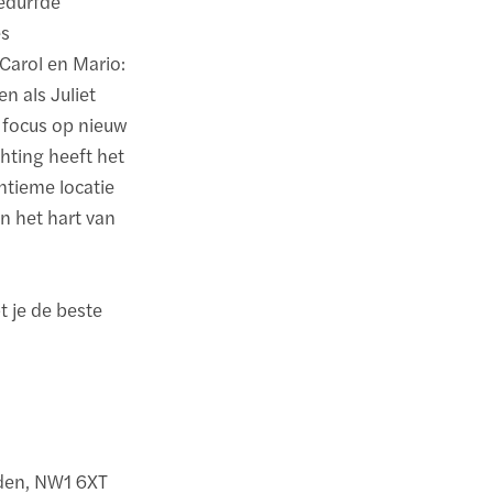
gedurfde
es
Carol en Mario:
n als Juliet
 focus op nieuw
hting heeft het
ntieme locatie
n het hart van
t je de beste
nden, NW1 6XT