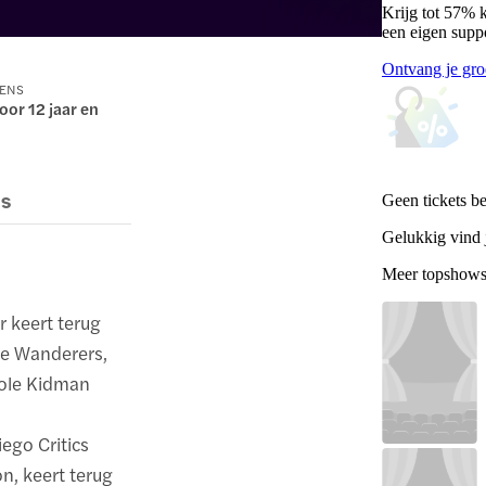
Krijg tot 57% 
een eigen supp
Ontvang je gro
RENS
oor 12 jaar en
es
Geen tickets b
Gelukkig vind j
Meer topshow
r keert terug
he Wanderers,
cole Kidman
ego Critics
n, keert terug