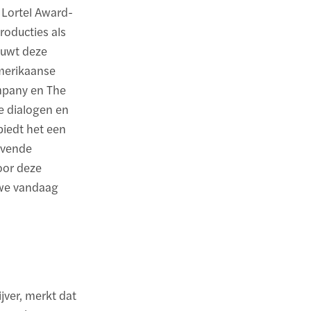
 Lortel Award-
roducties als
ouwt deze
merikaanse
mpany en The
ke dialogen en
biedt het een
evende
oor deze
uwe vandaag
jver, merkt dat