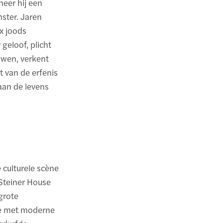
neer hij een
ster. Jaren
x joods
geloof, plicht
ouwen, verkent
t van de erfenis
aan de levens
e culturele scène
 Steiner House
grote
me met moderne