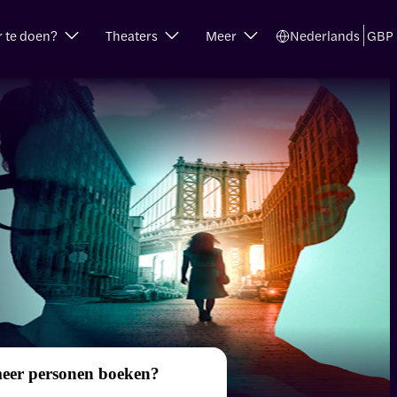
r te doen?
Theaters
Meer
Nederlands
GBP
meer personen boeken?