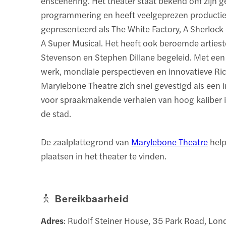
enscenering. Het theater staat bekend om zijn 
programmering en heeft veelgeprezen producti
gepresenteerd als The White Factory, A Sherlock 
A Super Musical. Het heeft ook beroemde artieste
Stevenson en Stephen Dillane begeleid. Met een
werk, mondiale perspectieven en innovatieve Ric
Marylebone Theatre zich snel gevestigd als een i
voor spraakmakende verhalen van hoog kaliber i
de stad.
De zaalplattegrond van
Marylebone Theatre
help
plaatsen in het theater te vinden.
Bereikbaarheid
Adres
: Rudolf Steiner House, 35 Park Road, Lo