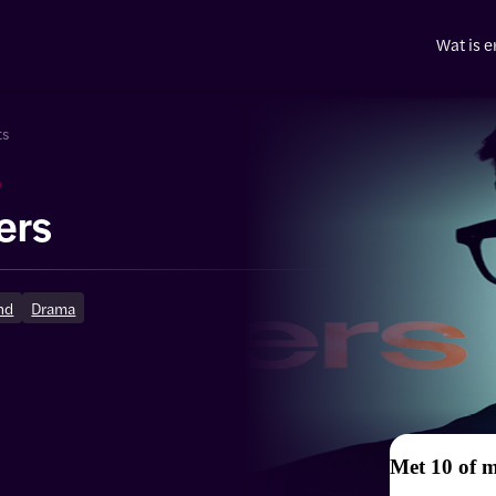
Wat is e
ts
)
ers
nd
Drama
Met 10 of 