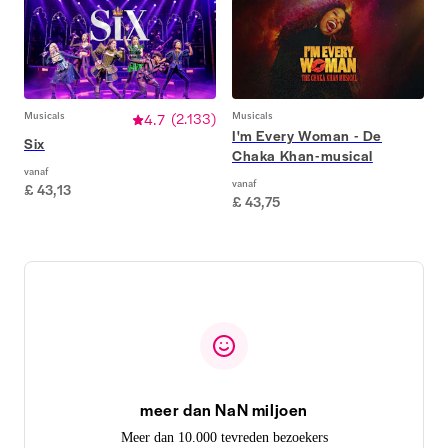
Musicals
4.7
(
2.133
)
Musicals
I'm Every Woman - De
Six
Chaka Khan-musical
vanaf
vanaf
£ 43,13
£ 43,75
meer dan NaN miljoen
Meer dan 10.000 tevreden bezoekers