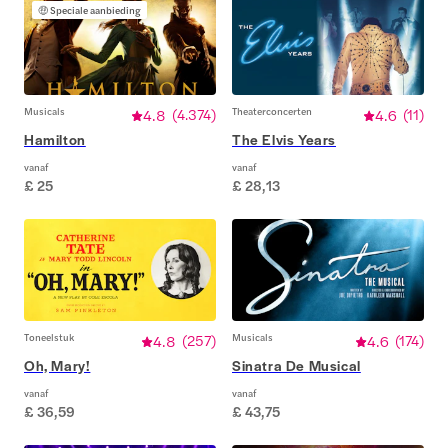
🤑
Speciale aanbieding
Musicals
4.8
(
4.374
)
Theaterconcerten
4.6
(
11
)
Hamilton
The Elvis Years
vanaf
vanaf
£ 25
£ 28,13
Toneelstuk
4.8
(
257
)
Musicals
4.6
(
174
)
Oh, Mary!
Sinatra De Musical
vanaf
vanaf
£ 36,59
£ 43,75