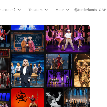
r te doen?
Theaters
Meer
Nederlands
GBP