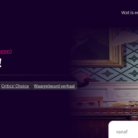
Wat is e
ngen
)
!
Critics' Choice
Waargebeurd verhaal
vanaf