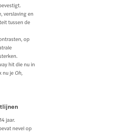
bevestigt.
, verslaving en
teit tussen de
ontrasten, op
atrale
sterken.
ay hit die nu in
k nu je
Oh,
tlijnen
4 jaar.
bevat nevel op