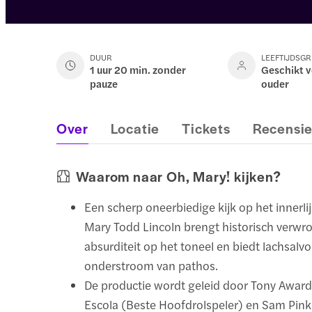
DUUR
LEEFTIJDSG
1 uur 20 min. zonder
Geschikt v
pauze
ouder
Over
Locatie
Tickets
Recensi
Waarom naar Oh, Mary! kijken?
Een scherp oneerbiedige kijk op het innerli
Mary Todd Lincoln brengt historisch verw
absurditeit op het toneel en biedt lachsalv
onderstroom van pathos.
De productie wordt geleid door Tony Awar
Escola (Beste Hoofdrolspeler) en Sam Pink