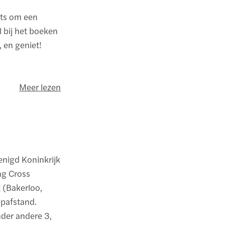
hts om een
l bij het boeken
, en geniet!
Meer lezen
enigd Koninkrijk
ing Cross
 (Bakerloo,
oopafstand.
nder andere 3,