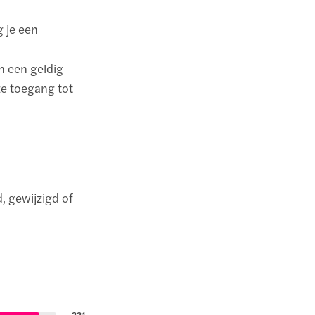
g je een
en een geldig
ze toegang tot
, gewijzigd of
221