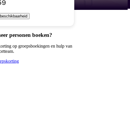
59
 beschikbaarheid
meer personen boeken?
korting op groepsboekingen en hulp van
ortteam.
epskorting