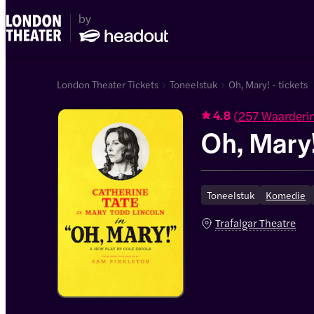
London Theater Tickets
Toneelstuk
Oh, Mary! - tickets
(
257 Waarderi
4.8
Oh, Mary
Toneelstuk
Komedie
Trafalgar Theatre