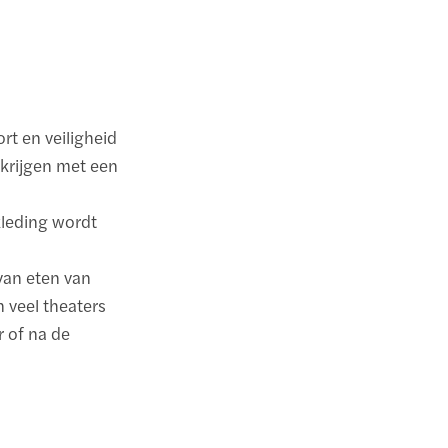
ort en veiligheid
 krijgen met een
kleding wordt
van eten van
n veel theaters
r of na de