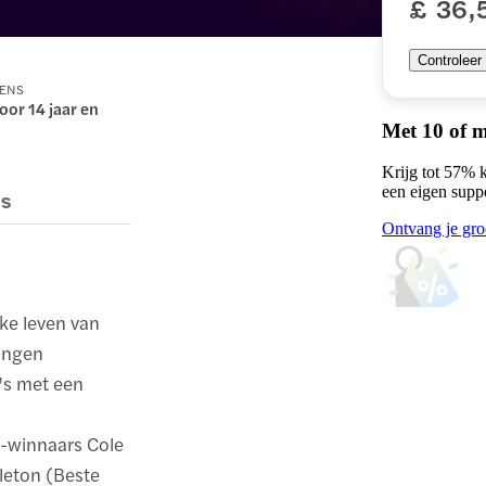
£ 36,
Controleer
RENS
oor 14 jaar en
Met 10 of 
Krijg tot 57% 
een eigen supp
es
Ontvang je gro
jke leven van
rongen
o's met een
d-winnaars Cole
leton (Beste