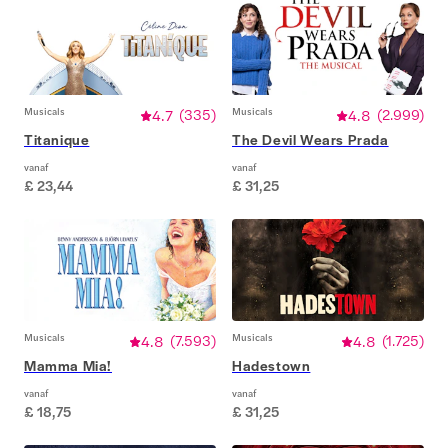
Musicals
4.7
(
335
)
Musicals
4.8
(
2.999
)
Titanique
The Devil Wears Prada
vanaf
vanaf
£ 23,44
£ 31,25
Musicals
4.8
(
7.593
)
Musicals
4.8
(
1.725
)
Mamma Mia!
Hadestown
vanaf
vanaf
£ 18,75
£ 31,25