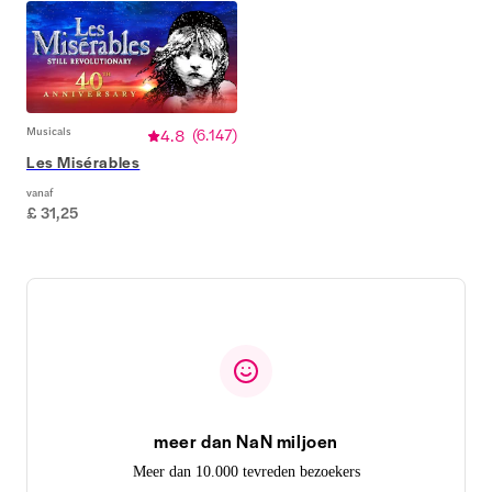
Musicals
4.8
(
6.147
)
Les Misérables
vanaf
£ 31,25
meer dan NaN miljoen
Meer dan 10.000 tevreden bezoekers