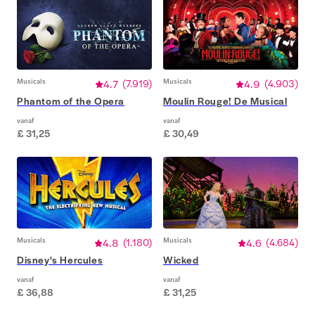
Musicals
4.7
(
7.919
)
Musicals
4.9
(
4.903
)
Phantom of the Opera
Moulin Rouge! De Musical
vanaf
vanaf
£ 31,25
£ 30,49
Musicals
4.8
(
1.180
)
Musicals
4.6
(
4.684
)
Disney's Hercules
Wicked
vanaf
vanaf
£ 36,88
£ 31,25