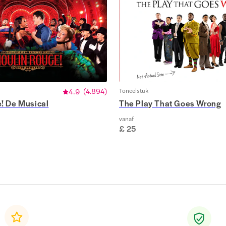
4.9
(
4.894
)
Toneelstuk
! De Musical
The Play That Goes Wrong
vanaf
£ 25