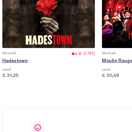
Musicals
4.8
(
1.721
)
Musicals
Hadestown
Moulin Rouge
vanaf
vanaf
£ 31,25
£ 30,49