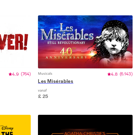
4.9
(
764
)
Musicals
4.8
(
6.143
)
Les Misérables
vanaf
£ 25