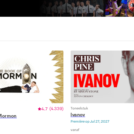
4.7
(
4.339
)
Toneelstuk
Ivanov
 Mormon
Première op
Jul 27, 2027
vanaf