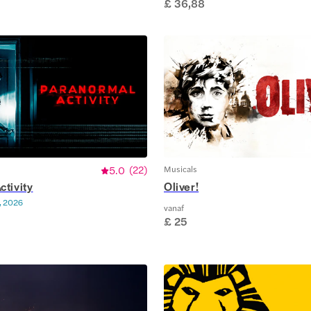
£ 36,88
5.0
(
22
)
Musicals
ctivity
Oliver!
, 2026
vanaf
£ 25