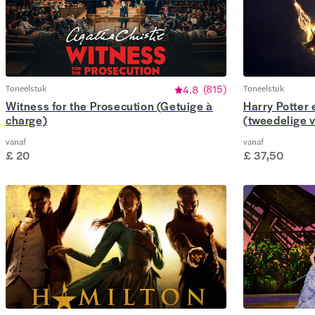
Toneelstuk
4.8
(
815
)
Toneelstuk
Witness for the Prosecution (Getuige à
Harry Potter 
charge)
(tweedelige v
vanaf
vanaf
£ 20
£ 37,50