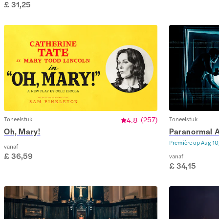
£ 31,25
Toneelstuk
4.8
(
257
)
Toneelstuk
Oh, Mary!
Paranormal A
Première op
Aug 10
vanaf
£ 36,59
vanaf
£ 34,15