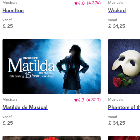
Musicals
4.8
(
4.374
)
Musicals
Hamilton
Wicked
vanaf
vanaf
£ 25
£ 31,25
Musicals
4.7
(
4.329
)
Musicals
Matilda de Musical
Phantom of t
vanaf
vanaf
£ 25
£ 31,25