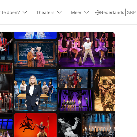
r te doen?
Theaters
Meer
Nederlands
GBP