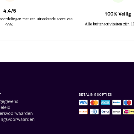
4.4/5
100% Veilig
eoordelingen met een uitstekende score van
Alle buitenactiviteiten zijn 
90%.
T
BETALINGSOPTIES
sgegevens
beleid
kersvoorwaarden
ingsvoorwaarden