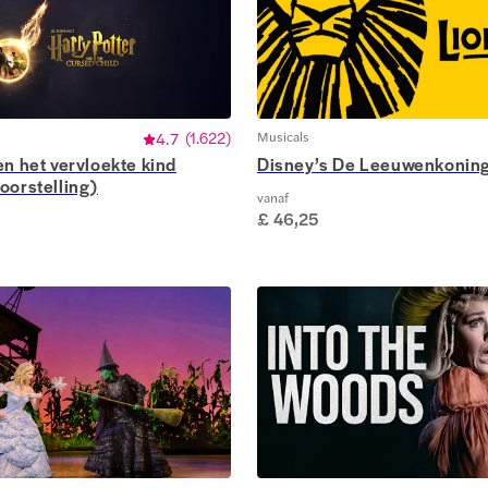
4.7
(
1.622
)
Musicals
en het vervloekte kind
Disney’s De Leeuwenkonin
oorstelling)
vanaf
£ 46,25