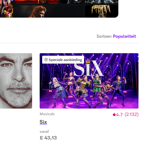
Sorteer
:
Populariteit
🤑
Speciale aanbieding
Musicals
4.7
(
2.132
)
Six
vanaf
£ 43,13