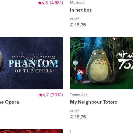
4.6
(
4.681
)
Musicals
In het bos
vanaf
£ 18,75
4.7
(
7.912
)
Toneelstuk
he Opera
My Neighbour Totoro
vanaf
£ 18,75