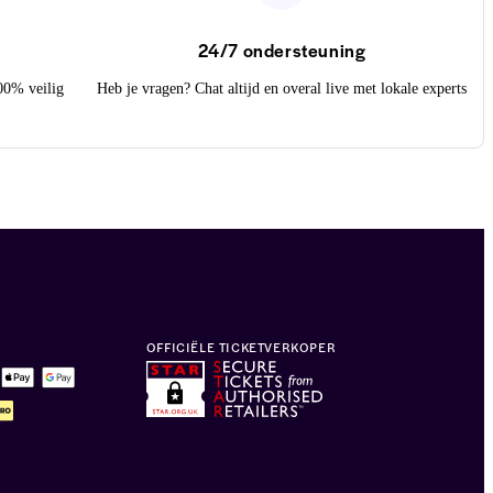
24/7 ondersteuning
100% veilig
Heb je vragen? Chat altijd en overal live met lokale experts
OFFICIËLE TICKETVERKOPER