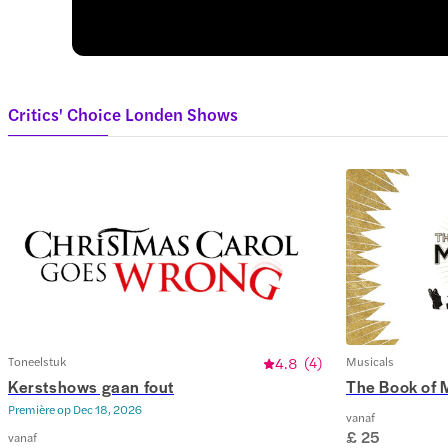
Critics' Choice Londen Shows
Toneelstuk
4.8
(
4
)
Musicals
Kerstshows gaan fout
The Book of
Première op
Dec 18, 2026
vanaf
£ 25
vanaf