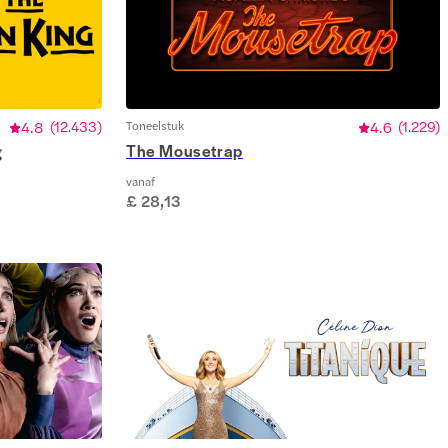
4.8
(
12.433
)
Toneelstuk
4.6
(
1.229
)
g
The Mousetrap
vanaf
£ 28,13