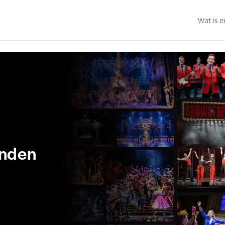
Wat is e
onden