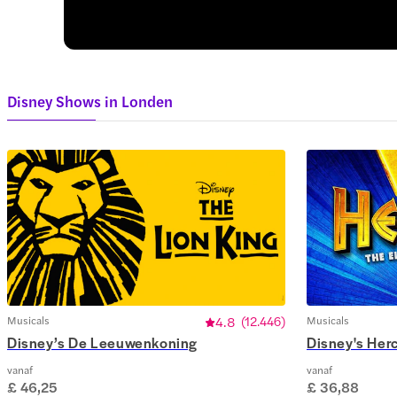
Disney Shows in Londen
Musicals
4.8
(
12.446
)
Musicals
Disney’s De Leeuwenkoning
Disney's Her
vanaf
vanaf
£ 46,25
£ 36,88