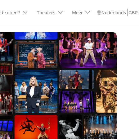
r te doen?
Theaters
Meer
Nederlands
GBP