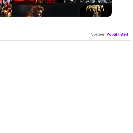
Sorteer
:
Populariteit