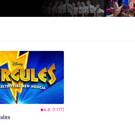
4.8
(
1.177
)
cules