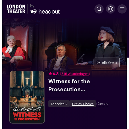
Alle foto's
4.8
(
815 Waarderingen
)
Witness for the
Prosecution
(Getuige à charge)
+
2
more
Toneelstuk
Critics' Choice