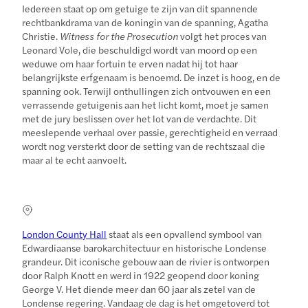
Iedereen staat op om getuige te zijn van dit spannende
rechtbankdrama van de koningin van de spanning, Agatha
Christie.
Witness for the Prosecution
volgt het proces van
Leonard Vole, die beschuldigd wordt van moord op een
weduwe om haar fortuin te erven nadat hij tot haar
belangrijkste erfgenaam is benoemd. De inzet is hoog, en de
spanning ook. Terwijl onthullingen zich ontvouwen en een
verrassende getuigenis aan het licht komt, moet je samen
met de jury beslissen over het lot van de verdachte. Dit
meeslepende verhaal over passie, gerechtigheid en verraad
wordt nog versterkt door de setting van de rechtszaal die
maar al te echt aanvoelt.
London County Hall
staat als een opvallend symbool van
Edwardiaanse barokarchitectuur en historische Londense
grandeur. Dit iconische gebouw aan de rivier is ontworpen
door Ralph Knott en werd in 1922 geopend door koning
George V. Het diende meer dan 60 jaar als zetel van de
Londense regering. Vandaag de dag is het omgetoverd tot