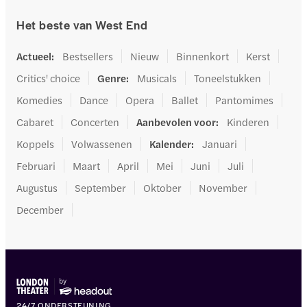
Het beste van West End
Actueel
:
Bestsellers
Nieuw
Binnenkort
Kerst
Critics' choice
Genre
:
Musicals
Toneelstukken
Komedies
Dance
Opera
Ballet
Pantomimes
Cabaret
Concerten
Aanbevolen voor
:
Kinderen
Koppels
Volwassenen
Kalender
:
Januari
Februari
Maart
April
Mei
Juni
Juli
Augustus
September
Oktober
November
December
24/7 ONDERSTEUNING