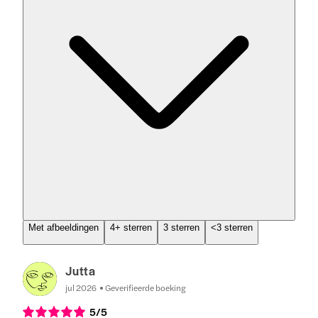
Met afbeeldingen
4+ sterren
3 sterren
<3 sterren
Jutta
jul 2026
Geverifieerde boeking
5
/5