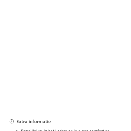
Extra informatie
Beveiliging
: in het kader van je eigen comfort en