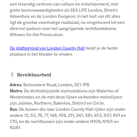
een levendig centrum van cultuur en entertainment, met
grote bezienswaardigheden als SEA LIFE London, Shrek's
Adventure en de London Dungeon. In het hart van dit alles
ligt de grootse voormalige raadszaal, nu omgetoverd tot een
sfeervol podium voor het aangrijpende rechtbankdrama
Witness for the Prosecution
.
De plattegrond van London County Hall
helpt je de beste
plaatsen in het theater te vinden.
Bereikbaarheid
Adres
: Belevedere Road, Londen, SE1 7PB
Metro
: De dichtstbijzijnde metrostations zijn Waterloo of
Westminster, en de met deze lijnen verbonden metrolijnen
zijn Jubilee, Northern, Bakerloo, District en Circle.
Bus
: De bussen die naar London County Hall rijden zijn onder
andere 12, 53, 76, 77, 148, 159, 211, 341, 381, 453, 507, RV1 en
C10, en de nachtbussen zijn onder andere N109, N155 en
N381.