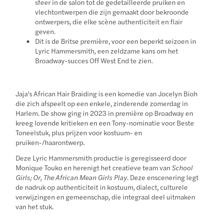
sfeer in de salon tot de gedetailleerde pruiken en
vlechtontwerpen die zijn gemaakt door bekroonde
ontwerpers, die elke scène authenticiteit en flair
geven.
Dit is de Britse première, voor een beperkt seizoen in
Lyric Hammersmith, een zeldzame kans om het
Broadway-succes Off West End te zien.
Jaja's African Hair Braiding is een komedie van Jocelyn Bioh
die zich afspeelt op een enkele, zinderende zomerdag in
Harlem. De show ging in 2023 in première op Broadway en
kreeg lovende kritieken en een Tony-nominatie voor Beste
Toneelstuk, plus prijzen voor kostuum- en
pruiken-/haarontwerp.
Deze Lyric Hammersmith productie is geregisseerd door
Monique Touko en herenigt het creatieve team van
School
Girls; Or, The African Mean Girls Play
. Deze enscenering legt
de nadruk op authenticiteit in kostuum, dialect, culturele
verwijzingen en gemeenschap, die integraal deel uitmaken
van het stuk.