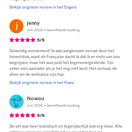
Bekijk originele review in het Engels
jenny
mrt. 2026
Geverifieerde boeking
5
/5
Geweldig evenement! Ik was aangenaam verrast door het
toneelstuk, want als Française dacht ik dat ik er niets van zou
begrijpen, maar het was juist het tegenovergestelde. Tip:
zeker een aanrader als je het nog niet kent. Het verhaal, de
sfeer en de ambiance zijn top.
Bekijk originele review in het Frans
Nowou
mrt. 2026
Geverifieerde boeking
5
/5
De set was heel realistisch en tegelijkertijd ook erg mooi. Alle
actrices waren zo verschillend en speelden hun rol