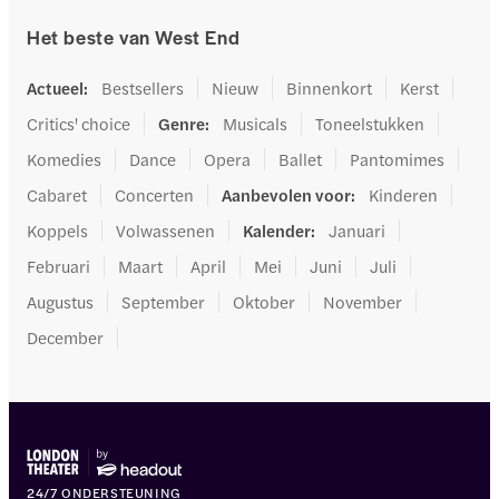
Het beste van West End
Actueel
:
Bestsellers
Nieuw
Binnenkort
Kerst
Critics' choice
Genre
:
Musicals
Toneelstukken
Komedies
Dance
Opera
Ballet
Pantomimes
Cabaret
Concerten
Aanbevolen voor
:
Kinderen
Koppels
Volwassenen
Kalender
:
Januari
Februari
Maart
April
Mei
Juni
Juli
Augustus
September
Oktober
November
December
24/7 ONDERSTEUNING