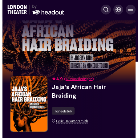
4.9
(
12 Waarderingen
)
Jaja's African Hair
Braiding
Toneelstuk
Lyric Hammersmith