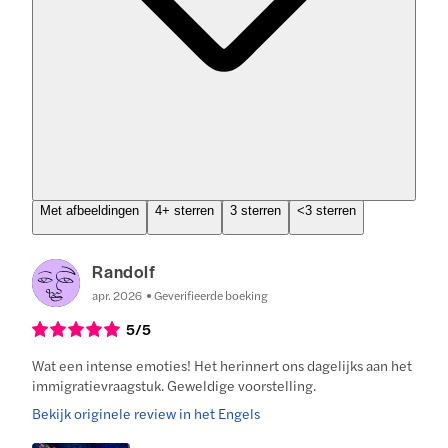
Met afbeeldingen
4+ sterren
3 sterren
<3 sterren
Randolf
apr. 2026
Geverifieerde boeking
5
/5
Wat een intense emoties! Het herinnert ons dagelijks aan het
immigratievraagstuk. Geweldige voorstelling.
Bekijk originele review in het Engels