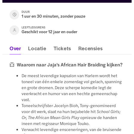
DUUR
1 uur en 30 minuten, zonder pauze
LEEFTIJDSGRENS
Geschikt voor 12 jaar en ouder
Over
Locatie
Tickets
Recensies
Waarom naar Jaja's African Hair Braiding kijken?
De meest levendige kapsalon van Harlem wordt het
toneel van één enkele zomerdag vol gelach, spanning
en grote dromen. Deze scherpe komedie legt de
veerkracht en humor van een hechte gemeenschap
vast.
Toneelschrijfster Jocelyn Bioh, Tony-genomineerd
voor dit werk, slaat na hun bejubelde hit
School Girls;
Or, The African Mean Girls Play
opnieuw de handen
ineen met regisseur Monique Touko.
Verwacht levendige ensceneringen, van de bruisende