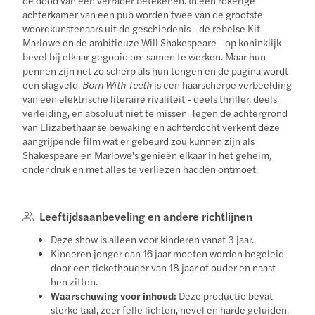
achterkamer van een pub worden twee van de grootste
woordkunstenaars uit de geschiedenis - de rebelse Kit
Marlowe en de ambitieuze Will Shakespeare - op koninklijk
bevel bij elkaar gegooid om samen te werken. Maar hun
pennen zijn net zo scherp als hun tongen en de pagina wordt
een slagveld.
Born With Teeth
is een haarscherpe verbeelding
van een elektrische literaire rivaliteit - deels thriller, deels
verleiding, en absoluut niet te missen. Tegen de achtergrond
van Elizabethaanse bewaking en achterdocht verkent deze
aangrijpende film wat er gebeurd zou kunnen zijn als
Shakespeare en Marlowe's genieën elkaar in het geheim,
onder druk en met alles te verliezen hadden ontmoet.
Leeftijdsaanbeveling en andere richtlijnen
Deze show is alleen voor kinderen vanaf 3 jaar.
Kinderen jonger dan 16 jaar moeten worden begeleid
door een tickethouder van 18 jaar of ouder en naast
hen zitten.
Waarschuwing voor inhoud:
Deze productie bevat
sterke taal, zeer felle lichten, nevel en harde geluiden.