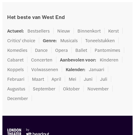
Het beste van West End
Actueel
:
Bestsellers
Nieuw
Binnenkort
Kerst
Critics' choice
Genre
:
Musicals
Toneelstukken
Komedies
Dance
Opera
Ballet
Pantomimes
Cabaret
Concerten
Aanbevolen voor
:
Kinderen
Koppels
Volwassenen
Kalender
:
Januari
Februari
Maart
April
Mei
Juni
Juli
Augustus
September
Oktober
November
December