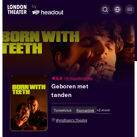
4.8
(
14 Waarderingen
)
Geboren met
tanden
+
2
more
Toneelstuk
Romantiek
Wyndham's Theatre