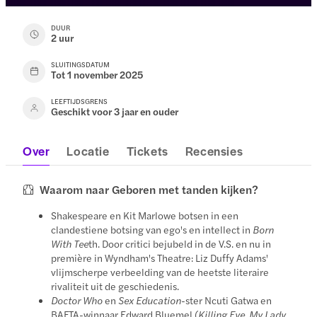
DUUR
2 uur
SLUITINGSDATUM
Tot 1 november 2025
LEEFTIJDSGRENS
Geschikt voor 3 jaar en ouder
Over
Locatie
Tickets
Recensies
Waarom naar Geboren met tanden kijken?
Shakespeare en Kit Marlowe botsen in een
clandestiene botsing van ego's en intellect in
Born
With Tee
th. Door critici bejubeld in de V.S. en nu in
première in Wyndham's Theatre: Liz Duffy Adams'
vlijmscherpe verbeelding van de heetste literaire
rivaliteit uit de geschiedenis.
Doctor Who
en
Sex Education
-ster Ncuti Gatwa en
BAFTA-winnaar Edward Bluemel (
Killing Eve, My Lady