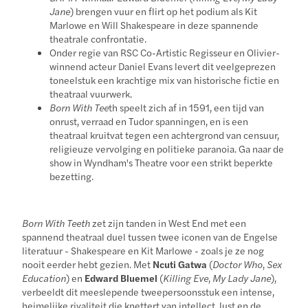
Jane
) brengen vuur en flirt op het podium als Kit
Marlowe en Will Shakespeare in deze spannende
theatrale confrontatie.
Onder regie van RSC Co-Artistic Regisseur en Olivier-
winnend acteur Daniel Evans levert dit veelgeprezen
toneelstuk een krachtige mix van historische fictie en
theatraal vuurwerk.
Born With Tee
th speelt zich af in 1591, een tijd van
onrust, verraad en Tudor spanningen, en is een
theatraal kruitvat tegen een achtergrond van censuur,
religieuze vervolging en politieke paranoia. Ga naar de
show in Wyndham's Theatre voor een strikt beperkte
bezetting.
Born With Teeth
zet zijn tanden in West End met een
spannend theatraal duel tussen twee iconen van de Engelse
literatuur - Shakespeare en Kit Marlowe - zoals je ze nog
nooit eerder hebt gezien. Met
Ncuti Gatwa
(
Doctor Who
,
Sex
Education
) en
Edward Bluemel
(
Killing Eve
,
My Lady Jane
),
verbeeldt dit meeslepende tweepersoonsstuk een intense,
heimelijke rivaliteit die knettert van intellect, lust en de