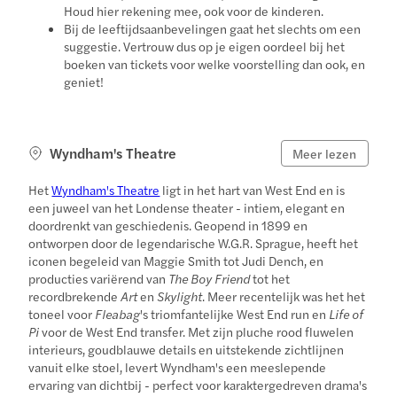
Houd hier rekening mee, ook voor de kinderen.
Bij de leeftijdsaanbevelingen gaat het slechts om een
suggestie. Vertrouw dus op je eigen oordeel bij het
boeken van tickets voor welke voorstelling dan ook, en
geniet!
Wyndham's Theatre
Meer lezen
Het
Wyndham's Theatre
ligt in het hart van West End en is
een juweel van het Londense theater - intiem, elegant en
doordrenkt van geschiedenis. Geopend in 1899 en
ontworpen door de legendarische W.G.R. Sprague, heeft het
iconen begeleid van Maggie Smith tot Judi Dench, en
producties variërend van
The Boy Friend
tot het
recordbrekende
Art
en
Skylight
. Meer recentelijk was het het
toneel voor
Fleabag
's triomfantelijke West End run en
Life of
Pi
voor de West End transfer. Met zijn pluche rood fluwelen
interieurs, goudblauwe details en uitstekende zichtlijnen
vanuit elke stoel, levert Wyndham's een meeslepende
ervaring van dichtbij - perfect voor karaktergedreven drama's