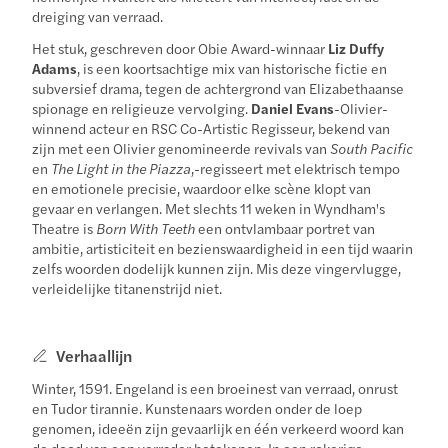
dreiging van verraad.
Het stuk, geschreven door Obie Award-winnaar
Liz Duffy
Adams
, is een koortsachtige mix van historische fictie en
subversief drama, tegen de achtergrond van Elizabethaanse
spionage en religieuze vervolging.
Daniel Evans
-Olivier-
winnend acteur en RSC Co-Artistic Regisseur, bekend van
zijn met een Olivier genomineerde revivals van
South Pacific
en
The Light in the Piazza
,-regisseert met elektrisch tempo
en emotionele precisie, waardoor elke scène klopt van
gevaar en verlangen. Met slechts 11 weken in Wyndham's
Theatre is
Born With Teeth
een ontvlambaar portret van
ambitie, artisticiteit en bezienswaardigheid in een tijd waarin
zelfs woorden dodelijk kunnen zijn. Mis deze vingervlugge,
verleidelijke titanenstrijd niet.
Verhaallijn
Winter, 1591. Engeland is een broeinest van verraad, onrust
en Tudor tirannie. Kunstenaars worden onder de loep
genomen, ideeën zijn gevaarlijk en één verkeerd woord kan
de dood van een verrader betekenen. In een rokerige