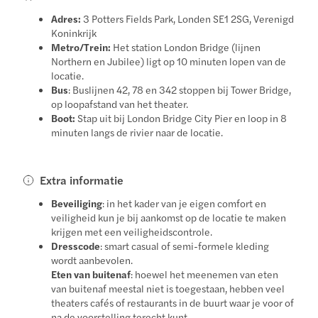
Adres:
3 Potters Fields Park, Londen SE1 2SG, Verenigd
Koninkrijk
Metro/Trein:
Het station London Bridge (lijnen
Northern en Jubilee) ligt op 10 minuten lopen van de
locatie.
Bus
: Buslijnen 42, 78 en 342 stoppen bij Tower Bridge,
op loopafstand van het theater.
Boot:
Stap uit bij London Bridge City Pier en loop in 8
minuten langs de rivier naar de locatie.
Extra informatie
Beveiliging
: in het kader van je eigen comfort en
veiligheid kun je bij aankomst op de locatie te maken
krijgen met een veiligheidscontrole.
Dresscode
: smart casual of semi-formele kleding
wordt aanbevolen.
Eten van buitenaf
: hoewel het meenemen van eten
van buitenaf meestal niet is toegestaan, hebben veel
theaters cafés of restaurants in de buurt waar je voor of
na de voorstelling terecht kunt.