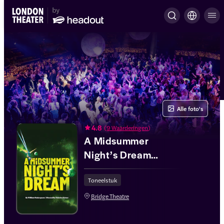
Alle foto's
4.8
(
9 Waarderingen
)
A Midsummer
Night’s Dream
(zittend)
Toneelstuk
Bridge Theatre