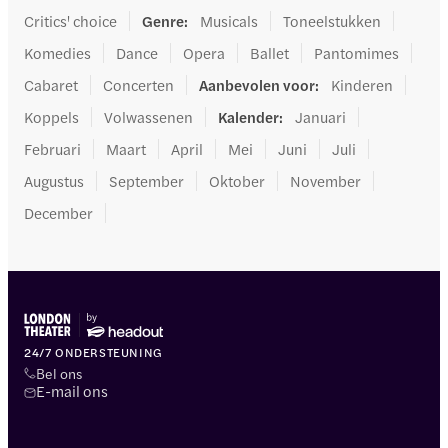
Critics' choice
Genre
:
Musicals
Toneelstukken
Komedies
Dance
Opera
Ballet
Pantomimes
Cabaret
Concerten
Aanbevolen voor
:
Kinderen
Koppels
Volwassenen
Kalender
:
Januari
Februari
Maart
April
Mei
Juni
Juli
Augustus
September
Oktober
November
December
24/7 ONDERSTEUNING
Bel ons
E-mail ons