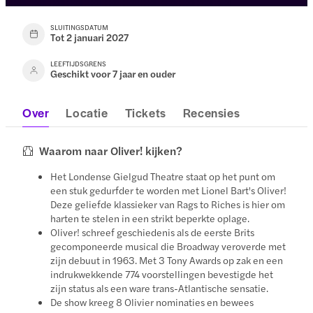
SLUITINGSDATUM
Tot 2 januari 2027
LEEFTIJDSGRENS
Geschikt voor 7 jaar en ouder
Over
Locatie
Tickets
Recensies
Waarom naar Oliver! kijken?
Het Londense Gielgud Theatre staat op het punt om
een stuk gedurfder te worden met Lionel Bart's Oliver!
Deze geliefde klassieker van Rags to Riches is hier om
harten te stelen in een strikt beperkte oplage.
Oliver! schreef geschiedenis als de eerste Brits
gecomponeerde musical die Broadway veroverde met
zijn debuut in 1963. Met 3 Tony Awards op zak en een
indrukwekkende 774 voorstellingen bevestigde het
zijn status als een ware trans-Atlantische sensatie.
De show kreeg 8 Olivier nominaties en bewees