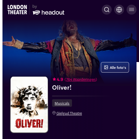
Alle foto's
4.9
(
764 Waarderingen
)
Oliver!
Musicals
Gielgud Theatre