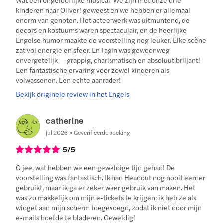
Wat een ongelooflijke musical! We zijn met onze drie
kinderen naar Oliver! geweest en we hebben er allemaal
enorm van genoten. Het acteerwerk was uitmuntend, de
decors en kostuums waren spectaculair, en de heerlijke
Engelse humor maakte de voorstelling nog leuker. Elke scène
zat vol energie en sfeer. En Fagin was gewoonweg
onvergetelijk — grappig, charismatisch en absoluut briljant!
Een fantastische ervaring voor zowel kinderen als
volwassenen. Een echte aanrader!
Bekijk originele review in het Engels
catherine
jul 2026
Geverifieerde boeking
5
/5
O jee, wat hebben we een geweldige tijd gehad! De
voorstelling was fantastisch. Ik had Headout nog nooit eerder
gebruikt, maar ik ga er zeker weer gebruik van maken. Het
was zo makkelijk om mijn e-tickets te krijgen; ik heb ze als
widget aan mijn scherm toegevoegd, zodat ik niet door mijn
e-mails hoefde te bladeren. Geweldig!