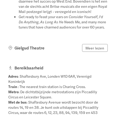
daarmee het succes op West End. Bovendien is het een
van de slechts acht Britse musicals die een eigen Royal
Mail postzegel krijgt - verzegeld en iconisch!
Get ready to feast your ears on
Consider Yourself
,
I'd
Do Anything
,
As Long As He Needs Me
, and many more
tunes that have charmed audiences for over 60 years.
Gielgud Theatre
Meer lezen
Bereikbaarheid
Adres
: Shaftesbury Ave, Londen W1D 6AR, Verenigd
Koninkrijk
Train
: The nearest train station is Charing Cross.
Metro
: De dichtstbijzijnde metrostations zijn Piccadilly
Circus en Leicester Square.
Met de bus
: Shaftesbury Avenue wordt bezocht door de
routes 14, 19 en 38. Je kunt ook uitstappen bij Piccadilly
Circus, waar de routes 6, 12, 23, 88, 94, 139, 159 en 453