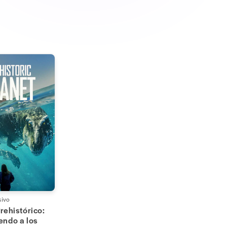
sivo
rehistórico:
endo a los