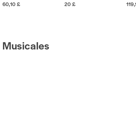
60,10 £
20 £
119
Musicales