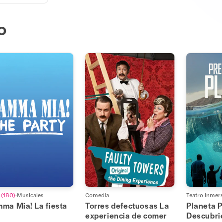
o
(
180
)
Musicales
Comedia
Teatro inmer
ma Mia! La fiesta
Torres defectuosas La
Planeta P
experiencia de comer
Descubri