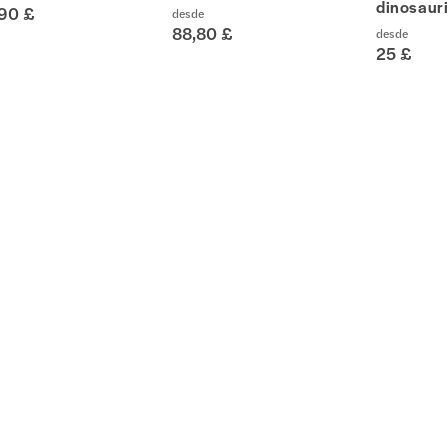
dinosaur
,90 £
desde
88,80 £
desde
25 £