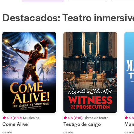
Destacados: Teatro inmersiv
4.9
(
839
)
Musicales
4.8
(
815
)
Obras de teatro
4.8
Come Alive
Testigo de cargo
Mam
desde
desde
desde