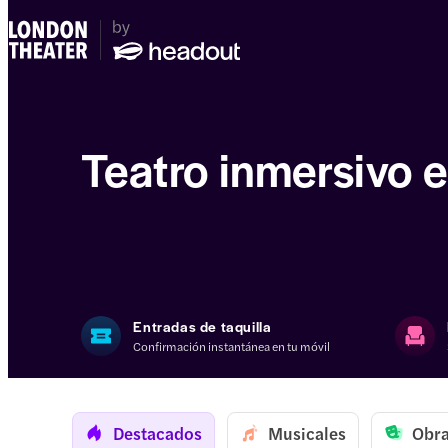
Teatro inmersivo 
Entradas de taquilla
Confirmación instantánea en tu móvil
Destacados
Musicales
Obra