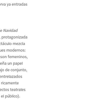
erva ya entradas
e Navidad
c, protagonizada
ctáculo mezcla
ques modernos:
) son femeninos,
eña un papel
ajo de conjunto,
 entrelazados
n ricamente
ectos teatrales
 el público).