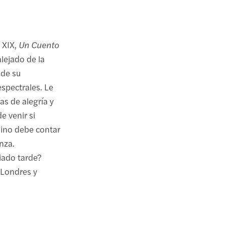
 XIX,
Un Cuento
lejado de la
 de su
spectrales. Le
as de alegría y
e venir si
mino debe contar
nza.
iado tarde?
Londres y