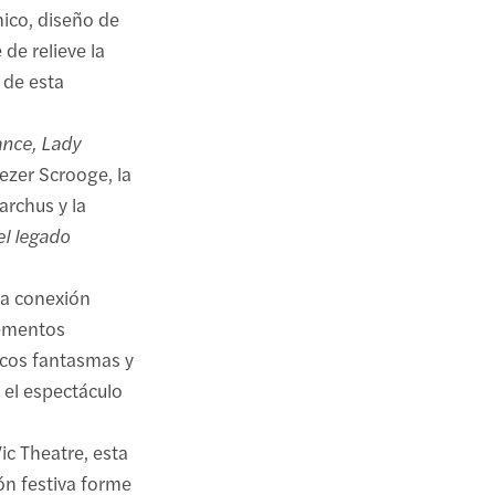
ico, diseño de
 de relieve la
 de esta
ance, Lady
ezer Scrooge, la
archus y la
el legado
la conexión
lementos
icos fantasmas y
 el espectáculo
ic Theatre, esta
ón festiva forme