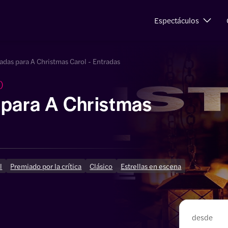
Espectáculos
adas para A Christmas Carol - Entradas
)
 para A Christmas
l
Premiado por la crítica
Clásico
Estrellas en escena
desde