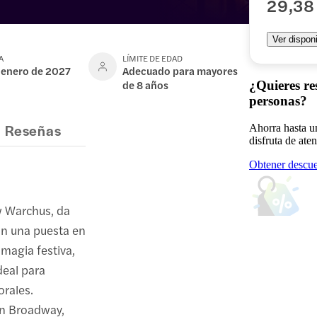
29,38
Ver disponi
A
LÍMITE DE EDAD
 enero de 2027
Adecuado para mayores
de 8 años
¿Quieres re
personas?
Reseñas
Ahorra hasta u
disfruta de ate
Obtener descue
w Warchus, da
on una puesta en
magia festiva,
deal para
orales.
en Broadway,