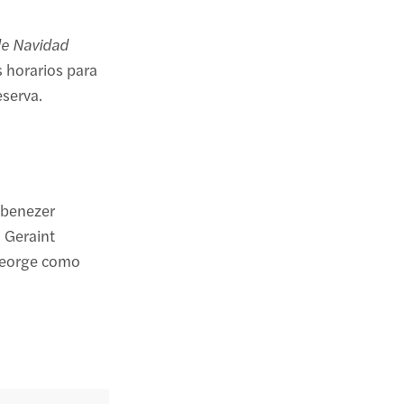
de Navidad
 horarios para
eserva.
Ebenezer
 Geraint
George como