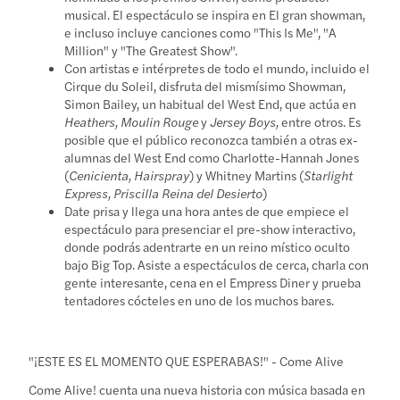
musical. El espectáculo se inspira en El gran showman,
e incluso incluye canciones como "This Is Me", "A
Million" y "The Greatest Show".
Con artistas e intérpretes de todo el mundo, incluido el
Cirque du Soleil, disfruta del mismísimo Showman,
Simon Bailey, un habitual del West End, que actúa en
Heathers, Moulin Rouge
y
Jersey Boys,
entre otros. Es
posible que el público reconozca también a otras ex-
alumnas del West End como Charlotte-Hannah Jones
(
Cenicienta, Hairspray
) y Whitney Martins (
Starlight
Express, Priscilla Reina del Desierto
)
Date prisa y llega una hora antes de que empiece el
espectáculo para presenciar el pre-show interactivo,
donde podrás adentrarte en un reino místico oculto
bajo Big Top. Asiste a espectáculos de cerca, charla con
gente interesante, cena en el Empress Diner y prueba
tentadores cócteles en uno de los muchos bares.
"¡ESTE ES EL MOMENTO QUE ESPERABAS!" - Come Alive
Come Alive! cuenta una nueva historia con música basada en