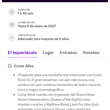
DURACIÓN
1 h 40 min
ÚLTIMA FECHA
Hasta 9 de enero de 2027
LÍMITE DE EDAD
Adecuado para mayores de 6 años
El espectáculo
Lugar
Entradas
Reseñas
Come Alive
¡Prepárate para una montaña rusa emocional con Come
Alive! Es El gran showman con aún más locura, una
producción que combina elementos de teatro musical,
circo y magia cinematográfica.
Come Alive cuenta con el ganador del Drama Desk
Simon Hammerstein (
Queen of the Night
) como
director creativo y Matthew Brind (
Just For One Day
),
nominado a los premios Olivier, como productor