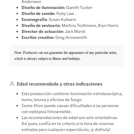
Andersson
Diseño de iluminación
: Gareth Tucker
Diseño de sonido
: Ruby Law
Escenografía
: Susan Kulkarni
Diseño de vestuario
: Martina Trottmann, Bryn Harris
Director de actuación
: Jack Marsh
Escritor creativo
: Greg Arrowsmith
Note: Producers can not guarantee the appearance of any particular artist,
which is always subject to illness and holidays.
Edad recomendada y otras indicaciones
Esta producción contiene iluminación estroboscópica,
humo, bruma y efectos de fuego
Come Alive puede causar dificultades a las personas
con epilepsia fotosensible.
Las recomendaciones de edad son solo orientativas.
Así pues, confía en tu criterio a la hora de reservar
entradas para cualquier espectáculo, ¡y disfruta!