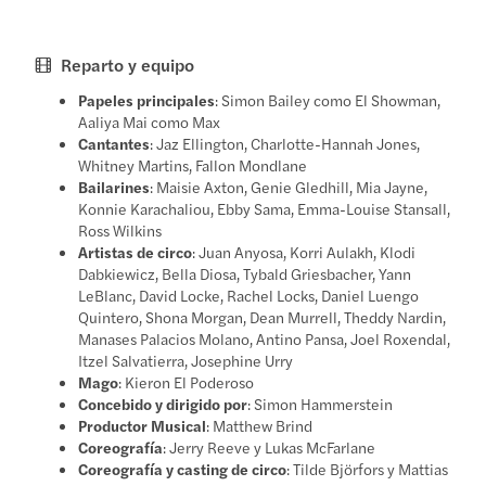
Reparto y equipo
Papeles principales
: Simon Bailey como El Showman,
Aaliya Mai como Max
Cantantes
: Jaz Ellington, Charlotte-Hannah Jones,
Whitney Martins, Fallon Mondlane
Bailarines
: Maisie Axton, Genie Gledhill, Mia Jayne,
Konnie Karachaliou, Ebby Sama, Emma-Louise Stansall,
Ross Wilkins
Artistas de circo
: Juan Anyosa, Korri Aulakh, Klodi
Dabkiewicz, Bella Diosa, Tybald Griesbacher, Yann
LeBlanc, David Locke, Rachel Locks, Daniel Luengo
Quintero, Shona Morgan, Dean Murrell, Theddy Nardin,
Manases Palacios Molano, Antino Pansa, Joel Roxendal,
Itzel Salvatierra, Josephine Urry
Mago
: Kieron El Poderoso
Concebido y dirigido por
: Simon Hammerstein
Productor Musical
: Matthew Brind
Coreografía
: Jerry Reeve y Lukas McFarlane
Coreografía y casting de circo
: Tilde Björfors y Mattias