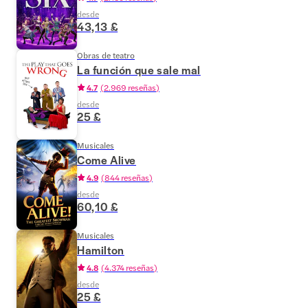
desde
43,13 £
Obras de teatro
La función que sale mal
4.7
(
2.969 reseñas
)
desde
25 £
Musicales
Come Alive
4.9
(
844 reseñas
)
desde
60,10 £
Musicales
Hamilton
4.8
(
4.374 reseñas
)
desde
25 £