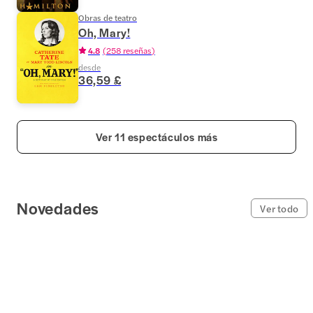
Obras de teatro
Oh, Mary!
4.8
(
258 reseñas
)
desde
36,59 £
Ver 11 espectáculos más
Novedades
Ver todo