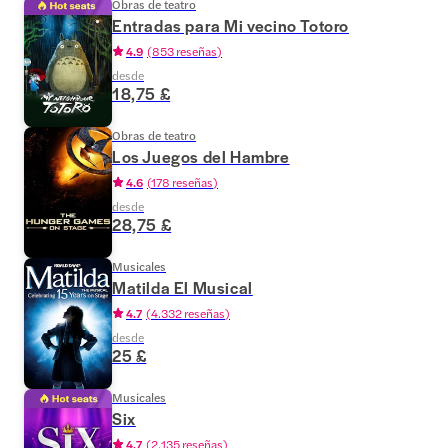
Obras de teatro
Entradas para Mi vecino Totoro
4.9
(
853 reseñas
)
desde
18,75 £
Obras de teatro
Los Juegos del Hambre
4.6
(
178 reseñas
)
desde
28,75 £
Musicales
Matilda El Musical
4.7
(
4.332 reseñas
)
desde
25 £
Musicales
Six
4.7
(
2.135 reseñas
)