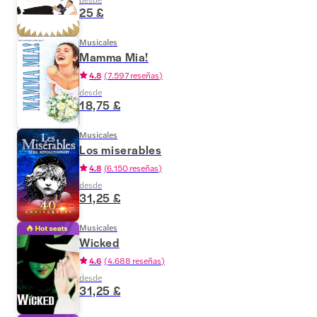
25 £
Musicales
Mamma Mia!
4.8
(
7.597 reseñas
)
desde
18,75 £
Musicales
Los miserables
4.8
(
6.150 reseñas
)
desde
31,25 £
Musicales
Wicked
4.6
(
4.688 reseñas
)
desde
31,25 £