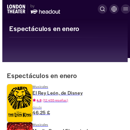
Espectáculos en enero
Espectáculos en enero
Musicales
El Rey León, de Disney
4.8
(
12.455 reseñas
)
desde
46,25 £
Musicales