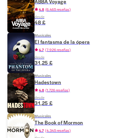
ABBA Voyage
4.8
(
6.465 reseñas
)
desde
48 £
Musicales
El fantasma de la ópera
4.7
(
7.926 reseñas
)
desde
31,25 £
Musicales
Hadestown
4.8
(
1.726 reseñas
)
desde
31,25 £
Musicales
The Book of Mormon
4.7
(
4.345 reseñas
)
desde