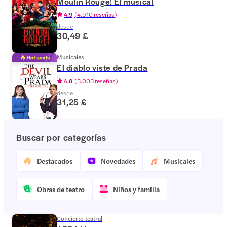
Moulin Rouge! El musical
4.9
(
4.910 reseñas
)
desde
30,49 £
Musicales
El diablo viste de Prada
4.8
(
3.003 reseñas
)
desde
31,25 £
Buscar por categorías
Destacados
Novedades
Musicales
Obras de teatro
Niños y familia
Concierto teatral