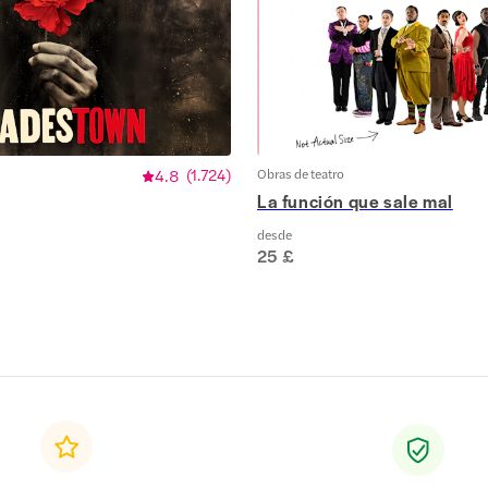
4.8
(
1.724
)
Obras de teatro
La función que sale mal
desde
25 £