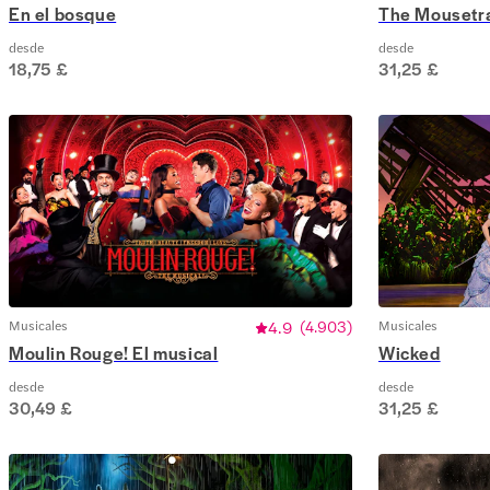
En el bosque
The Mousetra
desde
desde
18,75 £
31,25 £
Musicales
4.9
(
4.903
)
Musicales
Moulin Rouge! El musical
Wicked
desde
desde
30,49 £
31,25 £