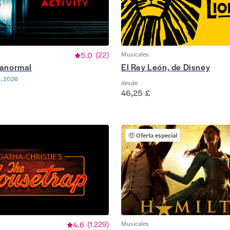
5.0
(
22
)
Musicales
ranormal
El Rey León, de Disney
, 2026
desde
46,25 £
🤑
Oferta especial
4.6
(
1.229
)
Musicales