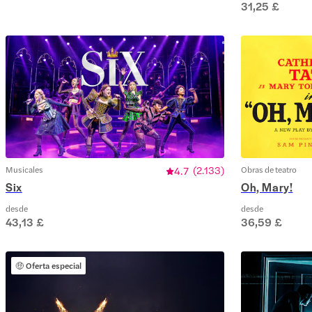
31,25 £
Musicales
4.7
(
2.133
)
Obras de teatro
Six
Oh, Mary!
desde
desde
43,13 £
36,59 £
🤑
Oferta especial