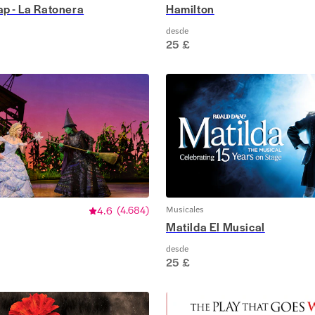
p - La Ratonera
Hamilton
desde
25 £
4.6
(
4.684
)
Musicales
Matilda El Musical
desde
25 £