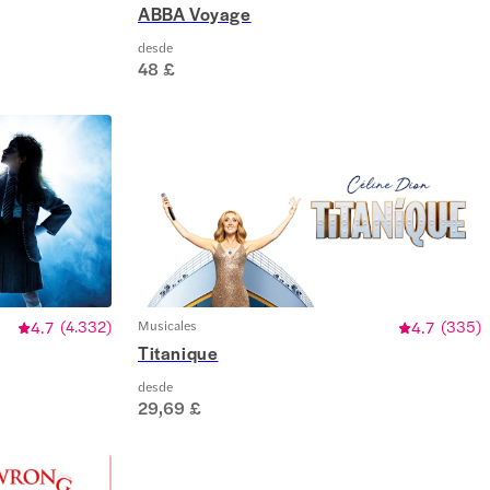
ABBA Voyage
desde
48 £
4.7
(
4.332
)
Musicales
4.7
(
335
)
Titanique
desde
29,69 £