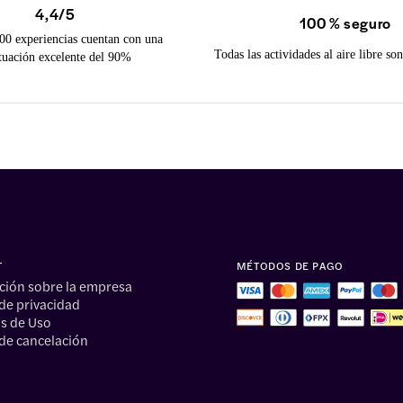
4,4/5
100 % seguro
00 experiencias cuentan con una
Todas las actividades al aire libre s
tuación excelente del 90%
T
MÉTODOS DE PAGO
ción sobre la empresa
 de privacidad
s de Uso
 de cancelación