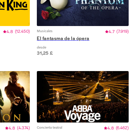
4.8
(
12.450
)
Musicales
4.7
(
7.919
)
El fantasma de la ópera
desde
31,25 £
4.8
(
4.374
)
Concierto teatral
4.8
(
6.462
)