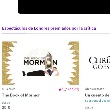
Espectáculos de Londres premiados por la crítica
Musicales
4.7
(
4.341
)
Obras de teatro
The Book of Mormon
Un cuento de
Se estrena el
Dec 18
desde
25 £
desde