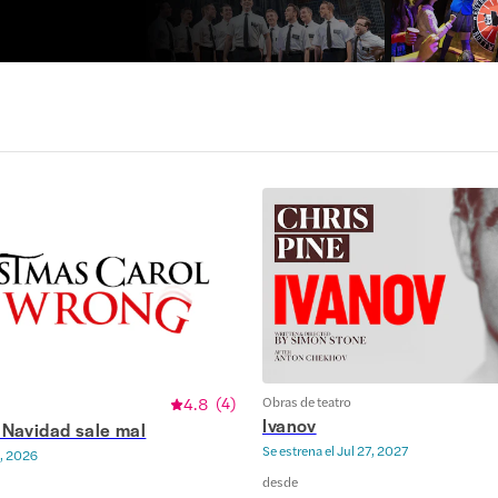
4.8
(
4
)
Obras de teatro
Ivanov
 Navidad sale mal
Se estrena el
Jul 27, 2027
, 2026
desde