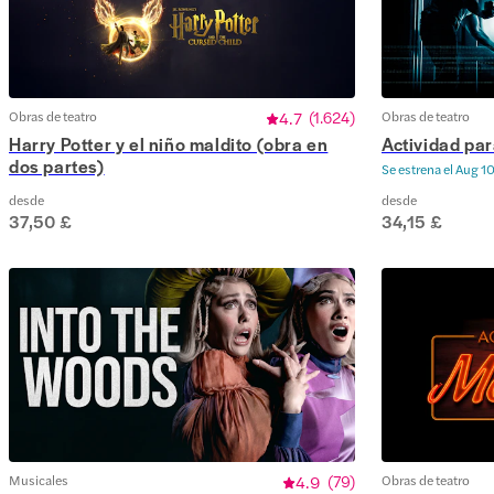
Obras de teatro
4.7
(
1.624
)
Obras de teatro
Harry Potter y el niño maldito (obra en
Actividad pa
dos partes)
Se estrena el
Aug 10
desde
desde
37,50 £
34,15 £
Musicales
4.9
(
79
)
Obras de teatro