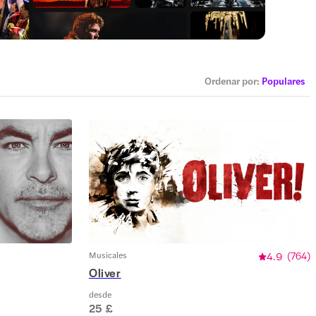
Ordenar por
:
Populares
Musicales
4.9
(
764
)
Oliver
desde
25 £