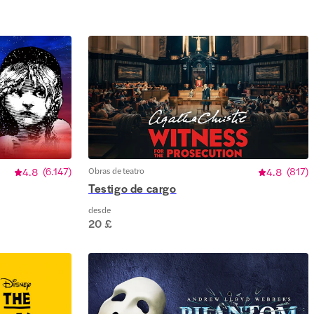
4.8
(
6.147
)
Obras de teatro
4.8
(
817
)
Testigo de cargo
desde
20 £