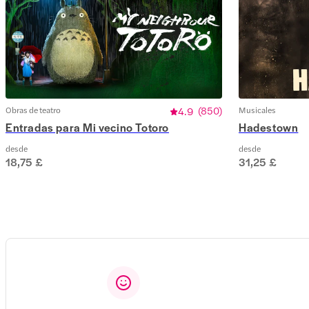
Obras de teatro
4.9
(
850
)
Musicales
Entradas para Mi vecino Totoro
Hadestown
desde
desde
18,75 £
31,25 £