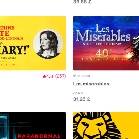
36,88 £
4.8
(
257
)
Musicales
Los miserables
desde
31,25 £