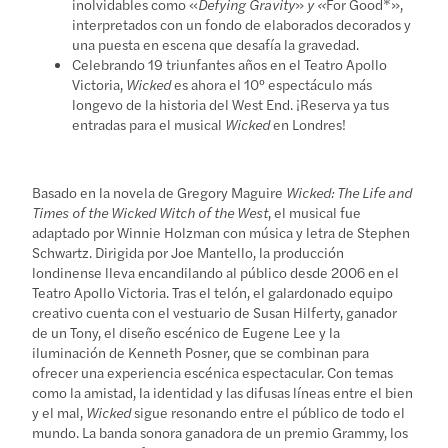
inolvidables como «
Defying Gravity
»
y «
For Good*»,
interpretados con un fondo de elaborados decorados y
una puesta en escena que desafía la gravedad.
Celebrando 19 triunfantes años en el Teatro Apollo
Victoria,
Wicked
es ahora el 10º espectáculo más
longevo de la historia del West End. ¡Reserva ya tus
entradas para el musical
Wicked
en Londres!
Basado en la novela de Gregory Maguire
Wicked: The Life and
Times of the Wicked Witch of the West
, el musical fue
adaptado por Winnie Holzman con música y letra de Stephen
Schwartz. Dirigida por Joe Mantello, la producción
londinense lleva encandilando al público desde 2006 en el
Teatro Apollo Victoria. Tras el telón, el galardonado equipo
creativo cuenta con el vestuario de Susan Hilferty, ganador
de un Tony, el diseño escénico de Eugene Lee y la
iluminación de Kenneth Posner, que se combinan para
ofrecer una experiencia escénica espectacular. Con temas
como la amistad, la identidad y las difusas líneas entre el bien
y el mal,
Wicked
sigue resonando entre el público de todo el
mundo. La banda sonora ganadora de un premio Grammy, los