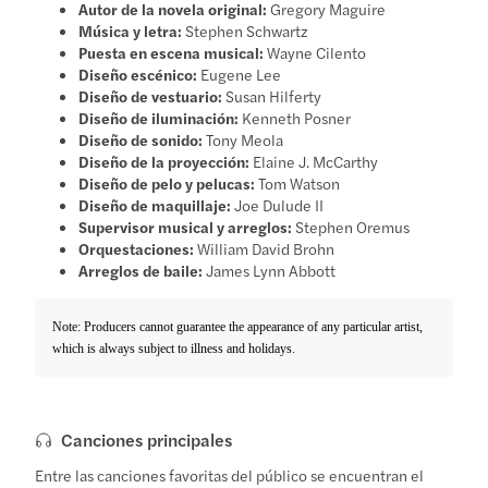
Autor de la novela original:
Gregory Maguire
Música y letra:
Stephen Schwartz
Puesta en escena musical:
Wayne Cilento
Diseño escénico:
Eugene Lee
Diseño de vestuario:
Susan Hilferty
Diseño de iluminación:
Kenneth Posner
Diseño de sonido:
Tony Meola
Diseño de la proyección:
Elaine J. McCarthy
Diseño de pelo y pelucas:
Tom Watson
Diseño de maquillaje:
Joe Dulude II
Supervisor musical y arreglos:
Stephen Oremus
Orquestaciones:
William David Brohn
Arreglos de baile:
James Lynn Abbott
Note: Producers cannot guarantee the appearance of any particular artist,
which is always subject to illness and holidays.
Canciones principales
Entre las canciones favoritas del público se encuentran el