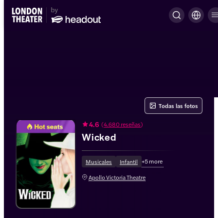
Todas las fotos
4.6
(
4.680 reseñas
)
Wicked
+
5
more
Musicales
Infantil
Apollo Victoria Theatre