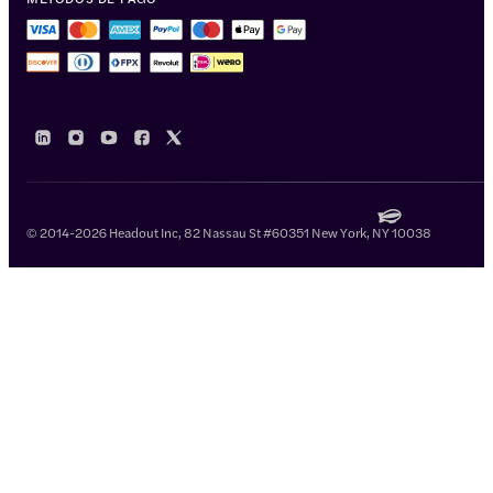
© 2014-2026 Headout Inc, 82 Nassau St #60351 New York, NY 10038