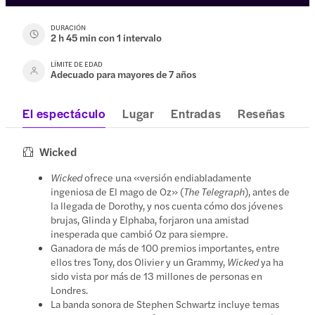
DURACIÓN
2 h 45 min con 1 intervalo
LÍMITE DE EDAD
Adecuado para mayores de 7 años
El espectáculo
Lugar
Entradas
Reseñas
Wicked
Wicked
ofrece una «versión endiabladamente
ingeniosa de El mago de Oz» (
The Telegraph
), antes de
la llegada de Dorothy, y nos cuenta cómo dos jóvenes
brujas, Glinda y Elphaba, forjaron una amistad
inesperada que cambió Oz para siempre.
Ganadora de más de 100 premios importantes, entre
ellos tres Tony, dos Olivier y un Grammy,
Wicked
ya ha
sido vista por más de 13 millones de personas en
Londres.
La banda sonora de Stephen Schwartz incluye temas