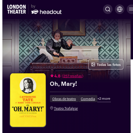
Todas las fotos
4.8
(
257 reseñas
)
Oh, Mary!
+
2
more
Obras de teatro
Comedia
Teatro Trafalgar