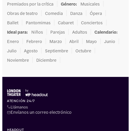
Premiados por la crítica
Género
:
Musicales
Obras de teatro
Comedia
Danza
Ópera
Ballet
Pantomimas
Cabaret
Conciertos
Ideal para
:
Niños
Parejas
Adultos
Calendario
:
Enero
Febrero
Marzo
Abril
Mayo
Junio
Julio
Agosto
Septiembre
Octubre
Noviembre
Diciembre
ATENCIÓN 24/7
Llámanos
Envíanos un correo electrónico
HEADOUT