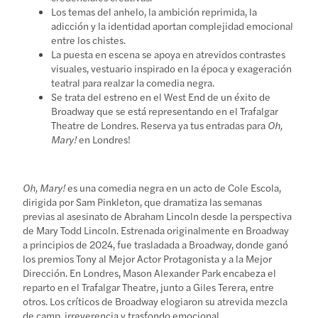
Los temas del anhelo, la ambición reprimida, la
adicción y la identidad aportan complejidad emocional
entre los chistes.
La puesta en escena se apoya en atrevidos contrastes
visuales, vestuario inspirado en la época y exageración
teatral para realzar la comedia negra.
Se trata del estreno en el West End de un éxito de
Broadway que se está representando en el Trafalgar
Theatre de Londres. Reserva ya tus entradas para
Oh,
Mary!
en Londres!
Oh, Mary!
es una comedia negra en un acto de Cole Escola,
dirigida por Sam Pinkleton, que dramatiza las semanas
previas al asesinato de Abraham Lincoln desde la perspectiva
de Mary Todd Lincoln. Estrenada originalmente en Broadway
a principios de 2024, fue trasladada a Broadway, donde ganó
los premios Tony al Mejor Actor Protagonista y a la Mejor
Dirección. En Londres, Mason Alexander Park encabeza el
reparto en el Trafalgar Theatre, junto a Giles Terera, entre
otros. Los críticos de Broadway elogiaron su atrevida mezcla
de camp, irreverencia y trasfondo emocional.