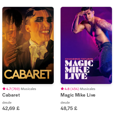
4.7
(
769
)
Musicales
4.8
(
454
)
Musicales
Cabaret
Magic Mike Live
desde
desde
42,69 £
48,75 £