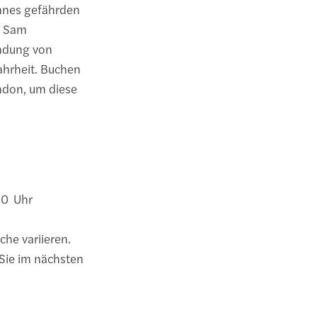
ohnes gefährden
m Sam
undung von
hrheit. Buchen
ondon, um diese
:30 Uhr
he variieren.
Sie im nächsten