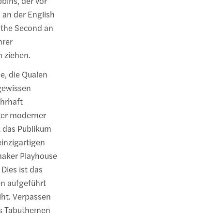
bbins, der vor
o an der English
 the Second an
hrer
n ziehen.
e, die Qualen
ngewissen
hrhaft
ster moderner
k das Publikum
einzigartigen
maker Playhouse
Dies ist das
n aufgeführt
iht. Verpassen
das Tabuthemen