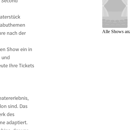
e Second
aterstück
 Tabuthemen
Alle Shows an
hre nach der
ven Show ein in
e und
te Ihre Tickets
atererlebnis,
don sind. Das
erk des
ne adaptiert.