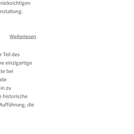
erücksichtigen
anstaltung.
Weiterlesen
r Teil des
e einzigartige
te bei
lle
in zu
 historische
Aufführung, die