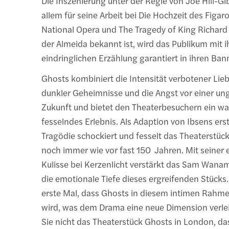
Die Inszenierung unter der Regie von Joe Hill-Gi
allem für seine Arbeit bei Die Hochzeit des Figar
National Opera und The Tragedy of King Richard
der Almeida bekannt ist, wird das Publikum mit i
eindringlichen Erzählung garantiert in ihren Ban
Ghosts kombiniert die Intensität verbotener Lieb
dunkler Geheimnisse und die Angst vor einer u
Zukunft und bietet den Theaterbesuchern ein wa
fesselndes Erlebnis. Als Adaption von Ibsens er
Tragödie schockiert und fesselt das Theaterstüc
noch immer wie vor fast 150 Jahren. Mit seiner 
Kulisse bei Kerzenlicht verstärkt das Sam Wana
die emotionale Tiefe dieses ergreifenden Stücks. 
erste Mal, dass Ghosts in diesem intimen Rahme
wird, was dem Drama eine neue Dimension verle
Sie nicht das Theaterstück Ghosts in London, 