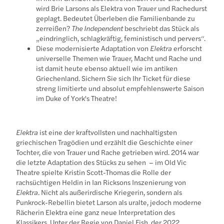
wird Brie Larsons als Elektra von Trauer und Rachedurst
geplagt. Bedeutet Überleben die Familienbande zu
zerreißen?
The Independent
beschriebt das Stück als
„eindringlich, schlagkräftig, feministisch und pervers“.
Diese modernisierte Adaptation von
Elektra
erforscht
universelle Themen wie Trauer, Macht und Rache und
ist damit heute ebenso aktuell wie im antiken
Griechenland. Sichern Sie sich Ihr Ticket für diese
streng limitierte und absolut empfehlenswerte Saison
im Duke of York's Theatre!
Elektra
ist eine der kraftvollsten und nachhaltigsten
griechischen Tragödien und erzählt die Geschichte einer
Tochter, die von Trauer und Rache getrieben wird. 2014 war
die letzte Adaptation des Stücks zu sehen – im Old Vic
Theatre spielte Kristin Scott-Thomas die Rolle der
rachsüchtigen Heldin in Ian Ricksons Inszenierung von
Elektra
. Nicht als außerirdische Kriegerin, sondern als
Punkrock-Rebellin bietet Larson als uralte, jedoch moderne
Rächerin Elektra eine ganz neue Interpretation des
Klassikers. Unter der Regie von Daniel Fish, der 2022