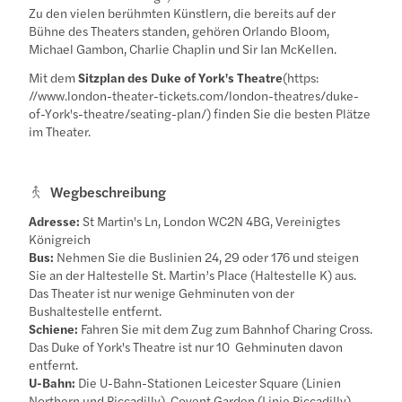
Zu den vielen berühmten Künstlern, die bereits auf der
Bühne des Theaters standen, gehören Orlando Bloom,
Michael Gambon, Charlie Chaplin und Sir Ian McKellen.
Mit dem
Sitzplan des Duke of York's Theatre
(https:
//www.london-theater-tickets.com/london-theatres/duke-
of-York's-theatre/seating-plan/) finden Sie die besten Plätze
im Theater.
Wegbeschreibung
Adresse:
St Martin's Ln, London WC2N 4BG, Vereinigtes
Königreich
Bus:
Nehmen Sie die Buslinien 24, 29 oder 176 und steigen
Sie an der Haltestelle St. Martin’s Place (Haltestelle K) aus.
Das Theater ist nur wenige Gehminuten von der
Bushaltestelle entfernt.
Schiene:
Fahren Sie mit dem Zug zum Bahnhof Charing Cross.
Das Duke of York's Theatre ist nur 10 Gehminuten davon
entfernt.
U-Bahn:
Die U-Bahn-Stationen Leicester Square (Linien
Northern und Piccadilly), Covent Garden (Linie Piccadilly)