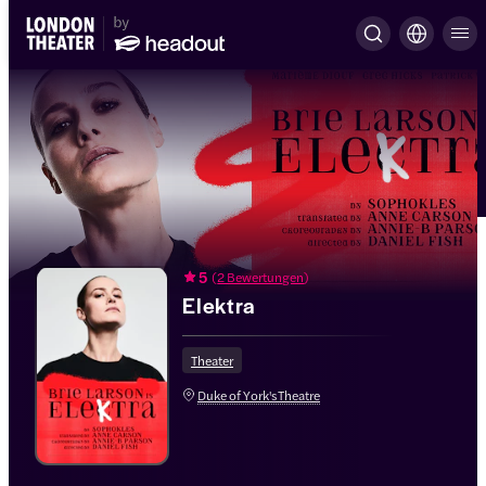
5
(
2 Bewertungen
)
Elektra
Theater
Duke of York'sTheatre