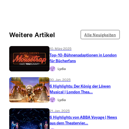
Weitere Artikel
Alle Neuigkeiten
10. März 2025
Top-10-Bühnenadaptionen in London
für Bücherfans
Lydia
30. Jan. 2025
6 Highlights: Der König der Löwen
Musical | London Thea...
Lydia
21. Jan. 2025
6 Highlights von ABBA Voyage | News
aus dem Theatervier...