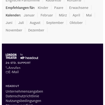
Empfehlungen für
:
Kinder
Paare
Erwachsene
Kalender
:
Januar
Februar
März
April
Mai
Juni
Juli
August
September
Oktober
November
Dezember
24-STD. SUPPORT
Anrufen
E-Mail
HEADOUT
Unternehmensangaben
Datenschutzrichtlinie
Nutzungsbedingungen