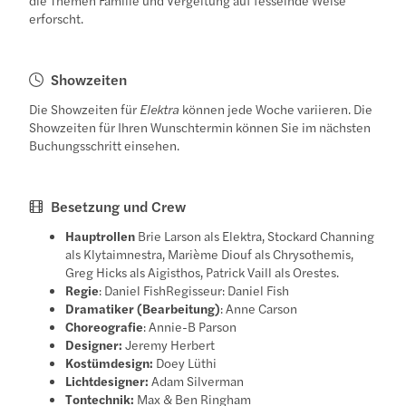
erforscht.
Showzeiten
Die Showzeiten für
Elektra
können jede Woche variieren. Die
Showzeiten für Ihren Wunschtermin können Sie im nächsten
Buchungsschritt einsehen.
Besetzung und Crew
Hauptrollen
Brie Larson als Elektra, Stockard Channing
als Klytaimnestra, Marième Diouf als Chrysothemis,
Greg Hicks als Aigisthos, Patrick Vaill als Orestes.
Regie
: Daniel FishRegisseur: Daniel Fish
Dramatiker (Bearbeitung)
: Anne Carson
Choreografie
: Annie-B Parson
Designer:
Jeremy Herbert
Kostümdesign:
Doey Lüthi
Lichtdesigner:
Adam Silverman
Tontechnik:
Max & Ben Ringham