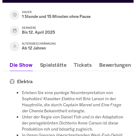
DAUER
1 Stunde und 15 Minuten ohne Pause
DERNIÈRE
Bis 12. April 2025
ALTERSBESCHRÄNKUNG
Ab 12 Jahren
Die Show
Spielstätte
Tickets
Bewertungen
Elektra
Erleben Sie eine punkige Neuinterpretation von
Sophokles' Klassiker
Elektra
mit Brie Larson in der
Hauptrolle, die durch
Captain Marvel
und
Eine Frage
der Chemie
Bekanntheit erlangte.
Unter der Regie von Daniel Fish und in der Adaptation
der preisgekrönten Dichterin Anne Carson ist diese
Produktion roh und bösartig zugleich.
In ihrem Grenzen überschreitenden West-End-Debüt