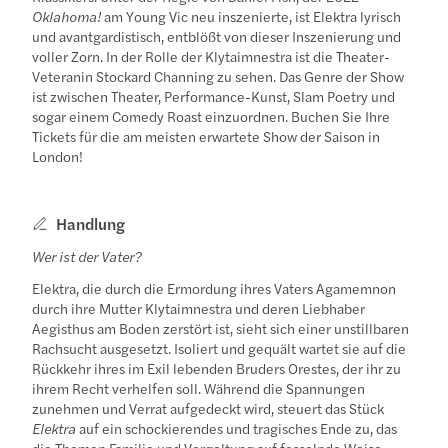
Oklahoma!
am Young Vic neu inszenierte, ist Elektra lyrisch
und avantgardistisch, entblößt von dieser Inszenierung und
voller Zorn. In der Rolle der Klytaimnestra ist die Theater-
Veteranin Stockard Channing zu sehen. Das Genre der Show
ist zwischen Theater, Performance-Kunst, Slam Poetry und
sogar einem Comedy Roast einzuordnen. Buchen Sie Ihre
Tickets für die am meisten erwartete Show der Saison in
London!
Handlung
Wer ist der Vater?
Elektra, die durch die Ermordung ihres Vaters Agamemnon
durch ihre Mutter Klytaimnestra und deren Liebhaber
Aegisthus am Boden zerstört ist, sieht sich einer unstillbaren
Rachsucht ausgesetzt. Isoliert und gequält wartet sie auf die
Rückkehr ihres im Exil lebenden Bruders Orestes, der ihr zu
ihrem Recht verhelfen soll. Während die Spannungen
zunehmen und Verrat aufgedeckt wird, steuert das Stück
Elektra
auf ein schockierendes und tragisches Ende zu, das
die Themen Familie und Vergeltung auf fesselnde Weise