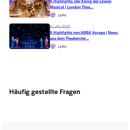
6 Highlights: Der König der Löwen
Musical | London Thea...
Lydia
21. Jan. 2025
6 Highlights von ABBA Voyage | News
aus dem Theatervier...
Lydia
Häufig gestellte Fragen