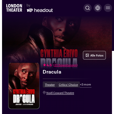
Alle Fotos
4.6
(
20 Bewertungen
)
Dracula
+
3
more
Theater
Critics' Choice
Noël Coward Theatre