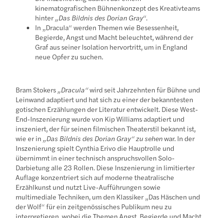
kinematografischen Bühnenkonzept des Kreativteams
hinter
„Das Bildnis des Dorian Gray
“.
In „Dracula“ werden Themen wie Besessenheit,
Begierde, Angst und Macht beleuchtet, während der
Graf aus seiner Isolation hervortritt, um in England
neue Opfer zu suchen.
Bram Stokers
„Dracula“
wird seit Jahrzehnten für Bühne und
Leinwand adaptiert und hat sich zu einer der bekanntesten
gotischen Erzählungen der Literatur entwickelt. Diese West-
End-Inszenierung wurde von Kip Williams adaptiert und
inszeniert, der für seinen filmischen Theaterstil bekannt ist,
wie er in
„Das Bildnis des Dorian Gray“ zu sehen
war. In der
Inszenierung spielt Cynthia Erivo die Hauptrolle und
übernimmt in einer technisch anspruchsvollen Solo-
Darbietung alle 23 Rollen. Diese Inszenierung in limitierter
Auflage konzentriert sich auf moderne theatralische
Erzählkunst und nutzt Live-Aufführungen sowie
multimediale Techniken, um den Klassiker „Das Häschen und
der Wolf“ für ein zeitgenössisches Publikum neu zu
interpretieren, wobei die Themen Angst, Begierde und Macht