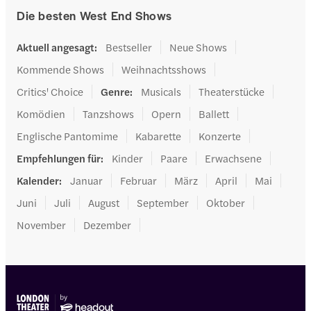
Die besten West End Shows
Aktuell angesagt
:
Bestseller
Neue Shows
Kommende Shows
Weihnachtsshows
Critics' Choice
Genre
:
Musicals
Theaterstücke
Komödien
Tanzshows
Opern
Ballett
Englische Pantomime
Kabarette
Konzerte
Empfehlungen für
:
Kinder
Paare
Erwachsene
Kalender
:
Januar
Februar
März
April
Mai
Juni
Juli
August
September
Oktober
November
Dezember