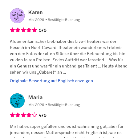
Karen
Mai 2026
Bestätigte Buchung
5
/5
Als amerikanischer Liebhaber des Live-Theaters war der
Besuch im Noel-Coward-Theater ein wunderbares Erlebnis –
von den Fotos der alten Stücke über die Beleuchtung bis hin
zu den fairen Preisen. Ervios Auftritt war fesselnd … Was für
ein Genuss und was für ein unbändiges Talent … Heute Abend
sehen wir uns „Cabaret“ an …
Originale Bewertung auf Englisch anzeigen
Maria
Mai 2026
Bestätigte Buchung
4
/5
Mir hat es super gefallen und es ist wahnsinnig gut, aber für
jemanden, dessen Muttersprache nicht Englisch ist, war es