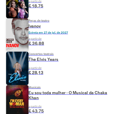
a partir de
£ 18,75
Peças de teatro
Ivanov
Estreia em
27 de jul. de 2027
a partir de
£ 36,88
Concertos teatrais
The Elvis Years
a partir de
£ 28,13
Musicais
Eu sou toda mulher - O Musical da Chaka
Khan
a partir de
£ 43,75