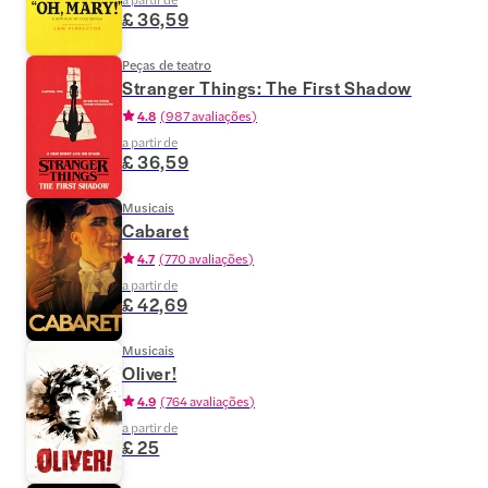
£ 36,59
Peças de teatro
Stranger Things: The First Shadow
4.8
(
987 avaliações
)
a partir de
£ 36,59
Musicais
Cabaret
4.7
(
770 avaliações
)
a partir de
£ 42,69
Musicais
Oliver!
4.9
(
764 avaliações
)
a partir de
£ 25