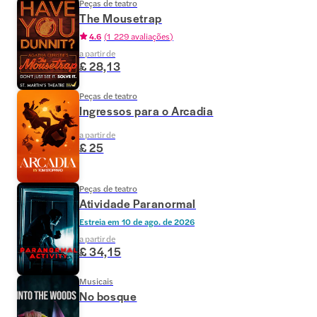
Peças de teatro
The Mousetrap
4.6
(
1 229 avaliações
)
a partir de
£ 28,13
Peças de teatro
Ingressos para o Arcadia
a partir de
£ 25
Peças de teatro
Atividade Paranormal
Estreia em
10 de ago. de 2026
a partir de
£ 34,15
Musicais
No bosque