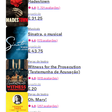
Hadestown
4.8
(
1 721 avaliações
)
a partir de
£ 31,25
Musicais
Sinatra, o musical
4.6
(
173 avaliações
)
a partir de
£ 43,75
Peças de teatro
Witness for the Prosecution
(Testemunha de Acusação)
4.8
(
815 avaliações
)
a partir de
£ 20
Peças de teatro
Oh, Mary!
4.8
(
257 avaliações
)
a partir de