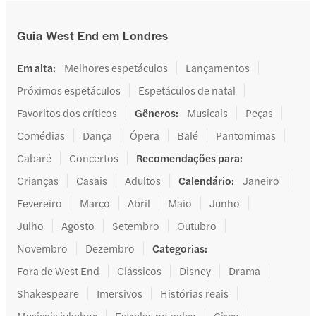
Guia West End em Londres
Em alta
:
Melhores espetáculos
Lançamentos
Próximos espetáculos
Espetáculos de natal
Favoritos dos críticos
Gêneros
:
Musicais
Peças
Comédias
Dança
Ópera
Balé
Pantomimas
Cabaré
Concertos
Recomendações para
:
Crianças
Casais
Adultos
Calendário
:
Janeiro
Fevereiro
Março
Abril
Maio
Junho
Julho
Agosto
Setembro
Outubro
Novembro
Dezembro
Categorias
:
Fora de West End
Clássicos
Disney
Drama
Shakespeare
Imersivos
Histórias reais
Musicais jukebox
Estrelas no palco
Circo