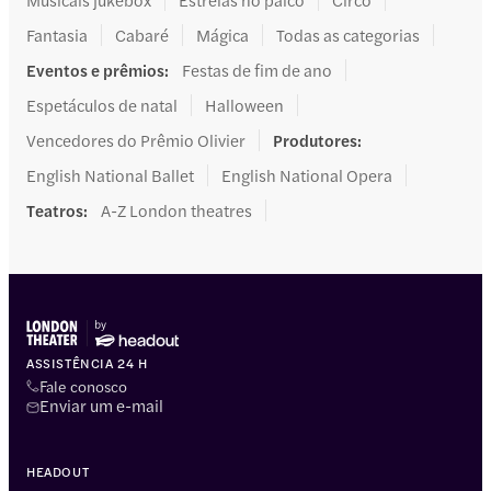
Fantasia
Cabaré
Mágica
Todas as categorias
Eventos e prêmios
:
Festas de fim de ano
Espetáculos de natal
Halloween
Vencedores do Prêmio Olivier
Produtores
:
English National Ballet
English National Opera
Teatros
:
A-Z London theatres
ASSISTÊNCIA 24 H
Fale conosco
Enviar um e-mail
HEADOUT