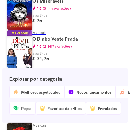
Os Miseráveis
4.8
(
6 144 avaliações
)
a partir de
£ 25
Musicais
O Diabo Veste Prada
4.8
(
2 997 avaliações
)
a partir de
£ 31,25
Explorar por categoria
Melhores espetáculos
Novos lançamentos
M
Peças
Favoritos da crítica
Premiados
Musicais