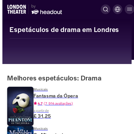
Espetáculos de drama em Londres
Melhores espetáculos: Drama
Musicais
Fantasma da Ópera
4.7
(
7 914 avaliações
)
a partir de
£ 31,25
Musicais