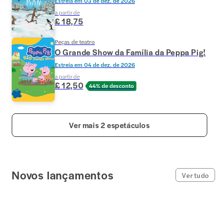
Estreia em
03 de dez. de 2026
a partir de
£ 18,75
Peças de teatro
O Grande Show da Família da Peppa Pig!
Estreia em
04 de dez. de 2026
a partir de
£ 12,50
44% de desconto
Ver mais 2 espetáculos
Novos lançamentos
Ver tudo