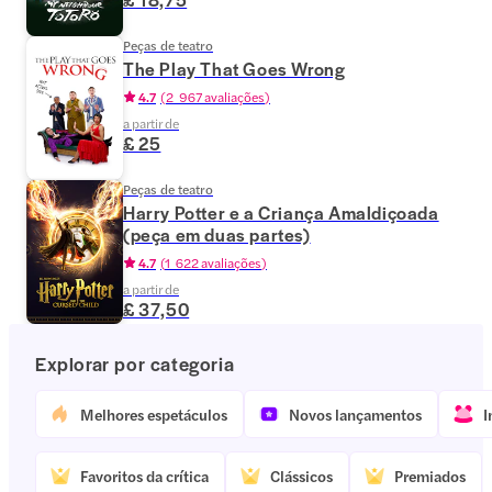
Peças de teatro
The Play That Goes Wrong
4.7
(
2 967 avaliações
)
a partir de
£ 25
Peças de teatro
Harry Potter e a Criança Amaldiçoada
(peça em duas partes)
4.7
(
1 622 avaliações
)
a partir de
£ 37,50
Explorar por categoria
Melhores espetáculos
Novos lançamentos
I
Favoritos da crítica
Clássicos
Premiados