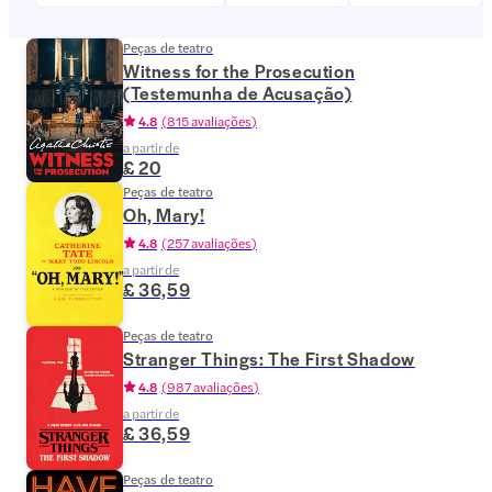
Peças de teatro
Witness for the Prosecution
(Testemunha de Acusação)
4.8
(
815 avaliações
)
a partir de
£ 20
Peças de teatro
Oh, Mary!
4.8
(
257 avaliações
)
a partir de
£ 36,59
Peças de teatro
Stranger Things: The First Shadow
4.8
(
987 avaliações
)
a partir de
£ 36,59
Peças de teatro