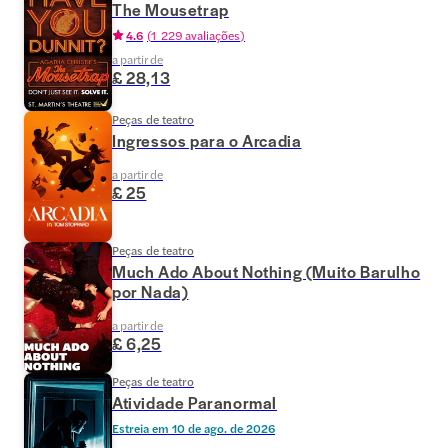
The Mousetrap
4.6
(
1 229 avaliações
)
a partir de
£ 28,13
Peças de teatro
Ingressos para o Arcadia
a partir de
£ 25
Peças de teatro
Much Ado About Nothing (Muito Barulho
por Nada)
a partir de
£ 6,25
Peças de teatro
Atividade Paranormal
Estreia em
10 de ago. de 2026