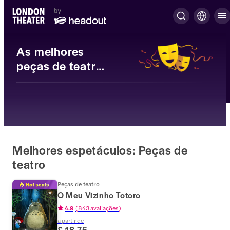
As melhores
peças de teatro
no West End
Melhores espetáculos: Peças de
teatro
Peças de teatro
O Meu Vizinho Totoro
4.9
(
843 avaliações
)
a partir de
£ 18,75