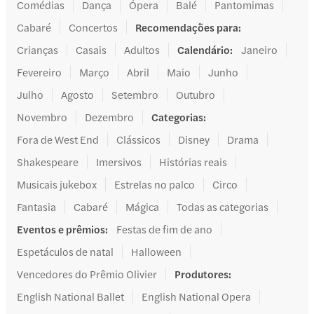
Comédias
Dança
Ópera
Balé
Pantomimas
Cabaré
Concertos
Recomendações para
:
Crianças
Casais
Adultos
Calendário
:
Janeiro
Fevereiro
Março
Abril
Maio
Junho
Julho
Agosto
Setembro
Outubro
Novembro
Dezembro
Categorias
:
Fora de West End
Clássicos
Disney
Drama
Shakespeare
Imersivos
Histórias reais
Musicais jukebox
Estrelas no palco
Circo
Fantasia
Cabaré
Mágica
Todas as categorias
Eventos e prêmios
:
Festas de fim de ano
Espetáculos de natal
Halloween
Vencedores do Prêmio Olivier
Produtores
:
English National Ballet
English National Opera