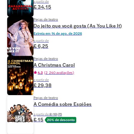
a partir de
£ 34,15
Peças de teatro
Do jeito que você gosta (As You Like It)
Estreia em
14 de ago. de 2026
a partir de
£ 6,25
Peças de teatro
A Christmas Carol
4.3
(
2 240 avaliações
)
a partir de
£ 29,38
Peças de teatro
A Comédia sobre Espiões
a partir de
£ 18,75
£ 15
20% de desconto