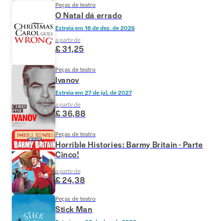
Peças de teatro
O Natal dá errado
Estreia em
18 de dez. de 2026
a partir de
£ 31,25
Peças de teatro
Ivanov
Estreia em
27 de jul. de 2027
a partir de
£ 36,88
Peças de teatro
Horrible Histories: Barmy Britain - Parte
Cinco!
a partir de
£ 24,38
Peças de teatro
Stick Man