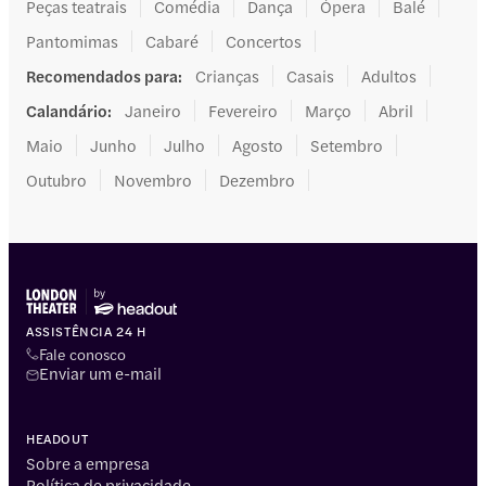
Peças teatrais
Comédia
Dança
Ópera
Balé
Pantomimas
Cabaré
Concertos
Recomendados para
:
Crianças
Casais
Adultos
Calandário
:
Janeiro
Fevereiro
Março
Abril
Maio
Junho
Julho
Agosto
Setembro
Outubro
Novembro
Dezembro
ASSISTÊNCIA 24 H
Fale conosco
Enviar um e-mail
HEADOUT
Sobre a empresa
Política de privacidade