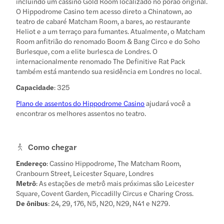
incluindo um cassino Gold Room localizado no porão original.
O Hippodrome Casino tem acesso direto a Chinatown, ao
teatro de cabaré Matcham Room, a bares, ao restaurante
Heliot e a um terraço para fumantes. Atualmente, o Matcham
Room anfitrião do renomado Boom & Bang Circo e do Soho
Burlesque, com a elite burlesca de Londres. O
internacionalmente renomado The Definitive Rat Pack
também está mantendo sua residência em Londres no local.
Capacidade
: 325
Plano de assentos do Hippodrome Casino
ajudará você a
encontrar os melhores assentos no teatro.
Como chegar
Endereço
: Cassino Hippodrome, The Matcham Room,
Cranbourn Street, Leicester Square, Londres
Metrô
: As estações de metrô mais próximas são Leicester
Square, Covent Garden, Piccadilly Circus e Charing Cross.
De ônibus
: 24, 29, 176, N5, N20, N29, N41 e N279.