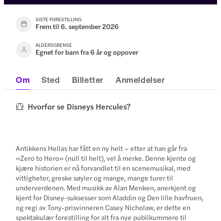
SISTE FORESTILLING
Frem til 6. september 2026
ALDERSGRENSE
Egnet for barn fra 6 år og oppover
Om
Sted
Billetter
Anmeldelser
Hvorfor se Disneys Hercules?
Antikkens Hellas har fått en ny helt – etter at han går fra
«Zero to Hero» (null til helt), vel å merke. Denne kjente og
kjære historien er nå forvandlet til en scenemusikal, med
vittigheter, greske søyler og mange, mange turer til
underverdenen. Med musikk av Alan Menken, anerkjent og
kjent for Disney-suksesser som Aladdin og Den lille havfruen,
og regi av Tony-prisvinneren Casey Nicholaw, er dette en
spektakulær forestilling for alt fra nye publikummere til