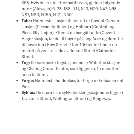
X68. Hvis du er ute etter nattbusser, gjelder følgende
ruter: (Aldwych) 6, 23, 188, N11, N13, N26, N47, N68,
N87, N89, N155, N171, N551
Tube:
Nærmeste stasjon til teatret er Covent Garden
stasjon (Piccadilly-linjen) og Holborn (Central- og
Piccadilly-linjen). Etter at du har gått ut fra Covent
Hager stasjon, tar du til høyre på Long Acre og deretter
til høyre inn i Bow Street. Etter 100 meter finner du
teatret på venstre side av Russell Street/Catherine
Street.
Tog:
De nærmeste togstasjonene er Waterloo stasjon
og Charing Cross Theatre, som ligger ca. 15 minutter
unna teateret.
Ferge:
Nærmeste holdeplass for ferge er Embankment
Pier.
Syklus:
De nærmeste sykkeldokkingstasjonene ligger i
Tavistock Street, Wellington Street og Kingsway.