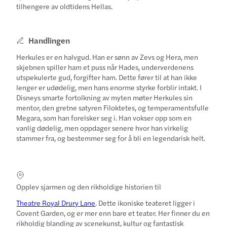
tilhengere av oldtidens Hellas.
Handlingen
Herkules er en halvgud. Han er sønn av Zevs og Hera, men
skjebnen spiller ham et puss når Hades, underverdenens
utspekulerte gud, forgifter ham. Dette fører til at han ikke
lenger er udødelig, men hans enorme styrke forblir intakt. I
Disneys smarte fortolkning av myten møter Herkules sin
mentor, den gretne satyren Filoktetes, og temperamentsfulle
Megara, som han forelsker seg i. Han vokser opp som en
vanlig dødelig, men oppdager senere hvor han virkelig
stammer fra, og bestemmer seg for å bli en legendarisk helt.
Opplev sjarmen og den rikholdige historien til
Theatre Royal Drury Lane
. Dette ikoniske teateret ligger i
Covent Garden, og er mer enn bare et teater. Her finner du en
rikholdig blanding av scenekunst, kultur og fantastisk