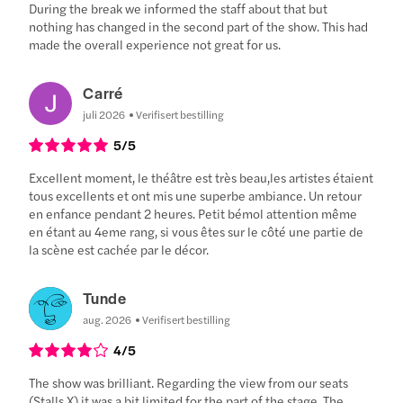
During the break we informed the staff about that but
nothing has changed in the second part of the show. This had
made the overall experience not great for us.
Carré
juli 2026
Verifisert bestilling
5
/5
Excellent moment, le théâtre est très beau,les artistes étaient
tous excellents et ont mis une superbe ambiance. Un retour
en enfance pendant 2 heures. Petit bémol attention même
en étant au 4eme rang, si vous êtes sur le côté une partie de
la scène est cachée par le décor.
Tunde
aug. 2026
Verifisert bestilling
4
/5
The show was brilliant. Regarding the view from our seats
(Stalls X) it was a bit limited for the part of the stage. The