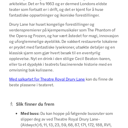
arkitektur. Det er fra 1663 og er dermed Londons eldste
teater som fortsatt er i drift, og det er kjent for å huse
fantastiske oppsetninger og ikoniske forestillinger.
Drury Lane har huset kongelige forestillinger og
verdenspremierer på kjempemusikaler som The Phantom of
the Opera og Frozen, og har vært åstedet for magi, innovasjon
og uforglemmelige øyeblikk. De vakkert restaurerte lokalene
er prydet med fantastiske lysekroner, utsøkte detaljer og en
klassisk sjarm som gjør hvert besøk til en eventyrlig
opplevelse. Nyt en drink i den stilige Cecil Beaton-baren,
eller ta et dypdykk i teatrets fascinerende historie med en
omvisning bak kulissene.
Med salkartet for Theatre Royal Drury Lane
kan du finne de
beste plassene i teateret.
Slik finner du frem
Med buss:
Du kan hoppe på følgende bussruter som
slipper deg av ved Theatre Royal Drury Lane-
(Aldwych) 6, 11, 13, 23, 59, 68, 87, 171, 172, 188, RV1,