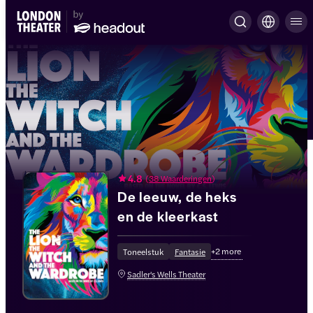
4.8
(
38 Waarderingen
)
De leeuw, de heks
en de kleerkast
+
2
more
Toneelstuk
Fantasie
Sadler's Wells Theater