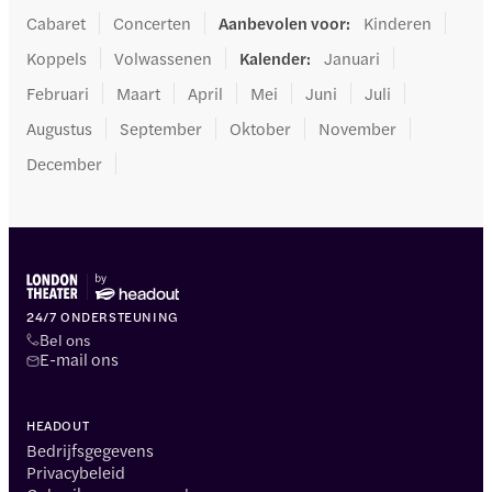
Cabaret
Concerten
Aanbevolen voor
:
Kinderen
Koppels
Volwassenen
Kalender
:
Januari
Februari
Maart
April
Mei
Juni
Juli
Augustus
September
Oktober
November
December
24/7 ONDERSTEUNING
Bel ons
E-mail ons
HEADOUT
Bedrijfsgegevens
Privacybeleid