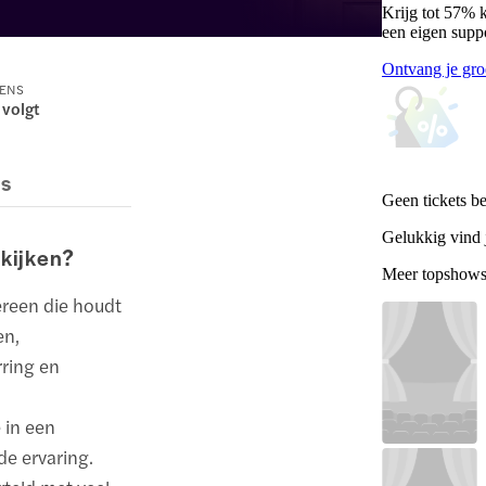
Krijg tot 57% 
een eigen supp
Ontvang je gro
RENS
 volgt
es
Geen tickets b
Gelukkig vind j
kijken?
Meer topshow
ereen die houdt
en,
ring en
 in een
e ervaring.