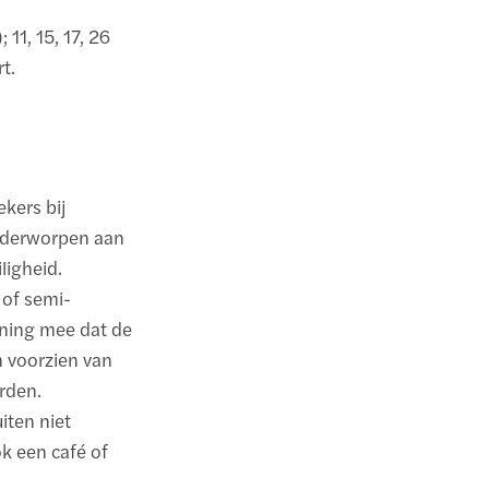
 11, 15, 17, 26
t.
ekers bij
nderworpen aan
ligheid.
 of semi-
ening mee dat de
n voorzien van
orden.
iten niet
k een café of