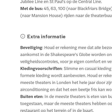
Jubilee Line en St Paul's op de Central Line.
Met de bus:
45, 63, 100 (naar Blackfriars Bridge);
(naar Mansion House) rijden naar de theaterbuur
Extra informatie
Beveiliging
: Houd er rekening mee dat alle bezo
aankomst in de Shakespeare's Globe worden o
veiligheidscontroles, voor je eigen comfort en vei
Kledingvoorschriften
: Slimme en casual kleding
formele kleding wordt aanbevolen. Houd er rek
meeste theaters in Londen het hele jaar door zij
airconditioning en dat het een beetje fris kan w
Buiten eten
: In de meeste theaters is eten van bu
toegestaan, maar de meeste theaters hebben oo
restaurant op het terrein of in de buurt.