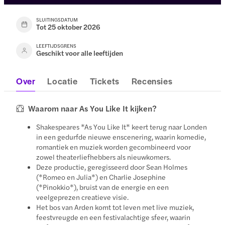
SLUITINGSDATUM
Tot 25 oktober 2026
LEEFTIJDSGRENS
Geschikt voor alle leeftijden
Over
Locatie
Tickets
Recensies
Waarom naar As You Like It kijken?
Shakespeares *As You Like It* keert terug naar Londen
in een gedurfde nieuwe enscenering, waarin komedie,
romantiek en muziek worden gecombineerd voor
zowel theaterliefhebbers als nieuwkomers.
Deze productie, geregisseerd door Sean Holmes
(*Romeo en Julia*) en Charlie Josephine
(*Pinokkio*), bruist van de energie en een
veelgeprezen creatieve visie.
Het bos van Arden komt tot leven met live muziek,
feestvreugde en een festivalachtige sfeer, waarin