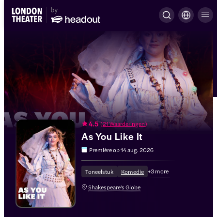
4.5
(
21 Waarderingen
)
As You Like It
Première op
14 aug. 2026
+
3
more
Toneelstuk
Komedie
Shakespeare's Globe