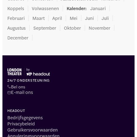
Koppels
Volwassenen
Kalender
:
Januari
Februari
Maart
April
Mei
Juni
Juli
Augustus
September
Oktober
November
December
24/7 ONDERSTEUNING
Bel ons
E-mail ons
HEADOUT
Bedrijfsgegevens
Privacybeleid
Gebruikersvoorwaarden
Annuleringsvoorwaarden