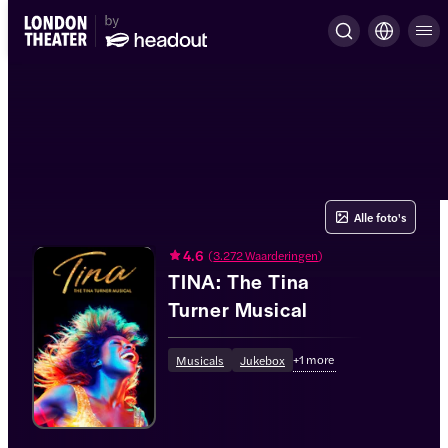
Alle foto's
4.6
(
3.272 Waarderingen
)
TINA: The Tina
Turner Musical
+
1
more
Musicals
Jukebox