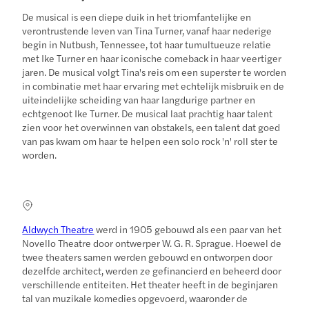
De musical is een diepe duik in het triomfantelijke en
verontrustende leven van Tina Turner, vanaf haar nederige
begin in Nutbush, Tennessee, tot haar tumultueuze relatie
met Ike Turner en haar iconische comeback in haar veertiger
jaren. De musical volgt Tina's reis om een superster te worden
in combinatie met haar ervaring met echtelijk misbruik en de
uiteindelijke scheiding van haar langdurige partner en
echtgenoot Ike Turner. De musical laat prachtig haar talent
zien voor het overwinnen van obstakels, een talent dat goed
van pas kwam om haar te helpen een solo rock 'n' roll ster te
worden.
Aldwych Theatre
werd in 1905 gebouwd als een paar van het
Novello Theatre door ontwerper W. G. R. Sprague. Hoewel de
twee theaters samen werden gebouwd en ontworpen door
dezelfde architect, werden ze gefinancierd en beheerd door
verschillende entiteiten. Het theater heeft in de beginjaren
tal van muzikale komedies opgevoerd, waaronder de