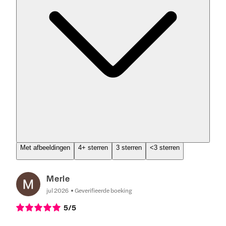
Met afbeeldingen
4+ sterren
3 sterren
<3 sterren
Merle
jul 2026
Geverifieerde boeking
5
/5