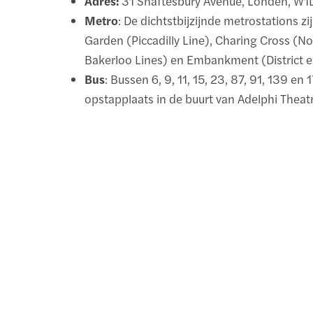
Adres:
31 Shaftesbury Avenue, Londen, W1
Metro
: De dichtstbijzijnde metrostations z
Garden (Piccadilly Line), Charing Cross (N
Bakerloo Lines) en Embankment (District en
Bus
: Bussen 6, 9, 11, 15, 23, 87, 91, 139 e
opstapplaats in de buurt van Adelphi Theat