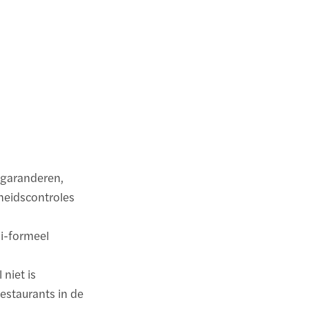
e garanderen,
gheidscontroles
mi-formeel
 niet is
estaurants in de