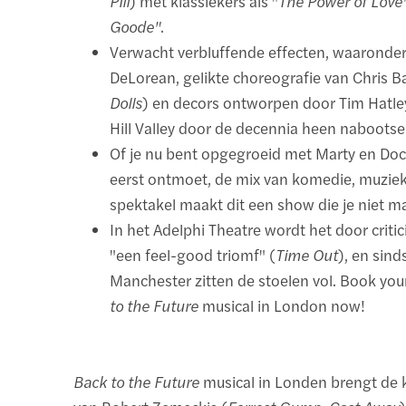
Pill
) met klassiekers als "
The Power of Love
Goode"
.
Verwacht verbluffende effecten, waaronder
DeLorean, gelikte choreografie van Chris Ba
Dolls
) en decors ontworpen door Tim Hatle
Hill Valley door de decennia heen nabootse
Of je nu bent opgegroeid met Marty en Doc 
eerst ontmoet, de mix van komedie, muziek 
spektakel maakt dit een show die je niet m
In het Adelphi Theatre wordt het door critic
"een feel-good triomf" (
Time Out
), en sind
Manchester zitten de stoelen vol. Book your
to the Future
musical in London now!
Back to the Future
musical in Londen brengt de 