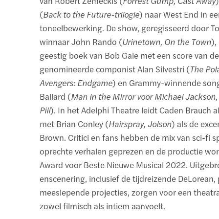
van Robert Zemeckis (
Forrest Gump, Cast Away
(
Back to the Future-trilogie
) naar West End in 
toneelbewerking. De show, geregisseerd door T
winnaar John Rando (
Urinetown, On the Town
)
geestig boek van Bob Gale met een score van de
genomineerde componist Alan Silvestri (
The Pol
Avengers: Endgame
) en Grammy-winnende song
Ballard (
Man in the Mirror voor Michael Jackson,
Pill
). In het Adelphi Theatre leidt Caden Brauch a
met Brian Conley (
Hairspray, Jolson
) als de exc
Brown. Critici en fans hebben de mix van sci-fi 
oprechte verhalen geprezen en de productie won
Award voor Beste Nieuwe Musical 2022. Uitgebr
enscenering, inclusief de tijdreizende DeLorean,
meeslepende projecties, zorgen voor een theatra
zowel filmisch als intiem aanvoelt.