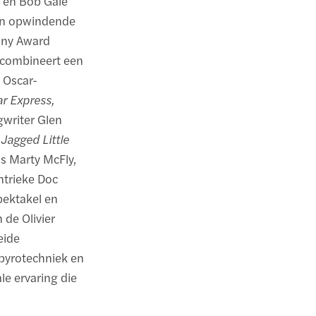
) en Bob Gale
een opwindende
ony Award
, combineert een
 Oscar-
ar Express,
writer Glen
 Jagged Little
ls Marty McFly,
entrieke Doc
spektakel en
 de Olivier
eide
 pyrotechniek en
le ervaring die