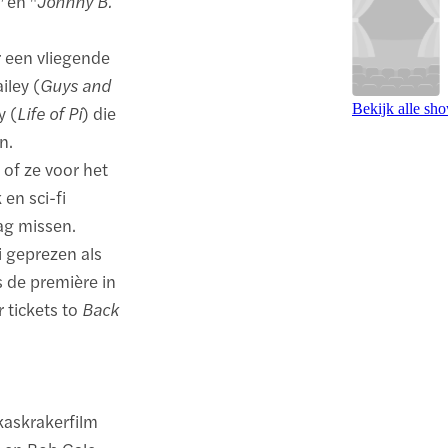
"
en "
Johnny B.
 een vliegende
iley (
Guys and
Bekijk alle sh
y (
Life of Pi
) die
n.
of ze voor het
en sci-fi
ag missen.
i geprezen als
s de première in
 tickets to
Back
kaskrakerfilm