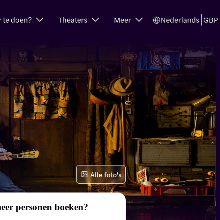
r te doen?
Theaters
Meer
Nederlands
GBP
Alle foto's
meer personen boeken?