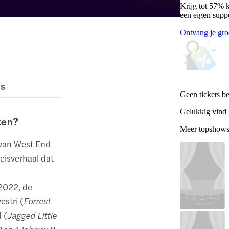
Krijg tot 57% 
een eigen supp
Ontvang je gro
es
Geen tickets b
Gelukkig vind j
ken?
Meer topshow
 van West End
eisverhaal dat
 2022, de
estri (
Forrest
 (
Jagged Little