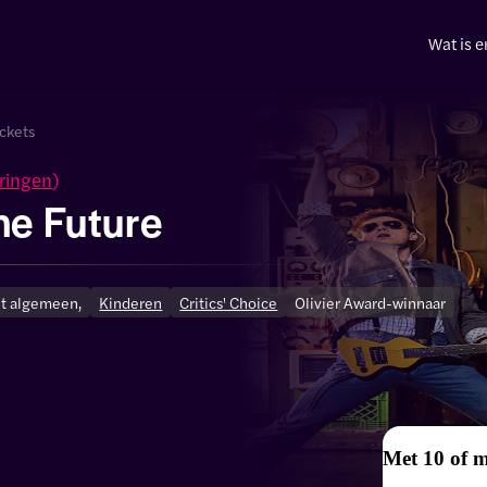
Wat is e
ickets
ringen
)
he Future
t algemeen,
Kinderen
Critics' Choice
Olivier Award-winnaar
Met 10 of 