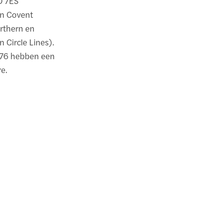
D 7ES
ijn Covent
orthern en
 Circle Lines).
n 176 hebben een
re.