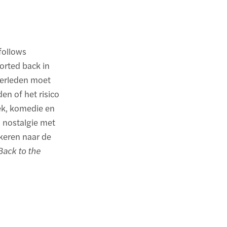
follows
orted back in
verleden moet
en of het risico
iek, komedie en
l nostalgie met
 keren naar de
Back to the