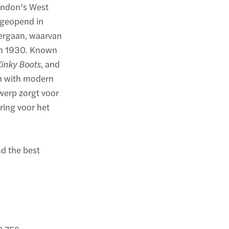
London’s West
k geopend in
dergaan, waarvan
ren 1930. Known
Kinky Boots
, and
rm with modern
werp zorgt voor
ring voor het
nd the best