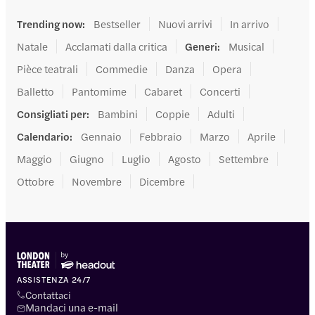
Trending now
:
Bestseller
Nuovi arrivi
In arrivo
Natale
Acclamati dalla critica
Generi
:
Musical
Pièce teatrali
Commedie
Danza
Opera
Balletto
Pantomime
Cabaret
Concerti
Consigliati per
:
Bambini
Coppie
Adulti
Calendario
:
Gennaio
Febbraio
Marzo
Aprile
Maggio
Giugno
Luglio
Agosto
Settembre
Ottobre
Novembre
Dicembre
ASSISTENZA 24/7
Contattaci
Mandaci una e-mail