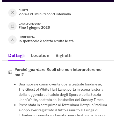
DURATA
2 ore e 20 minuti con 1 intervallo
DATA DI CHIUSURA
Fino 1 giugno 2026
LIMITE DI ETÀ
lo spettacolo è adatto a tutte le età
Dettagli
Location
Biglietti
Perché guardare Ruoli che non interpreteremo
mai?
Una nuova e commovente opera teatrale londinese,
The Ghost of White Hart Lane, porta in scena la storia
della leggenda del calcio degli Spurs e della Scozia
John White, adattata dal bestseller del Sunday Times.
Presentata in anteprima al Tottenham Hotspur Stadium
e dopo aver registrato il tutto esaurito al Fringe di
Edimburgo, questa acclamata opera teatrale arriva ora