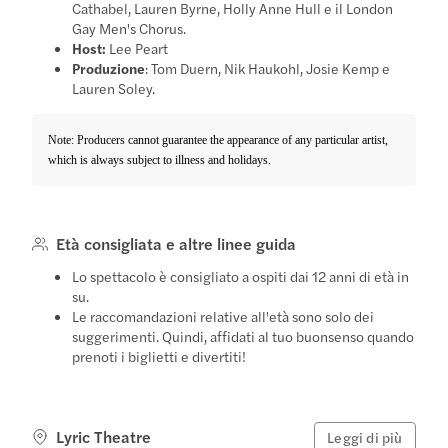
Cathabel, Lauren Byrne, Holly Anne Hull e il London
Gay Men's Chorus.
Host:
Lee Peart
Produzione
: Tom Duern, Nik Haukohl, Josie Kemp e
Lauren Soley.
Note: Producers cannot guarantee the appearance of any particular artist,
which is always subject to illness and holidays.
Età consigliata e altre linee guida
Lo spettacolo è consigliato a ospiti dai 12 anni di età in
su.
Le raccomandazioni relative all'età sono solo dei
suggerimenti. Quindi, affidati al tuo buonsenso quando
prenoti i biglietti e divertiti!
Lyric Theatre
Leggi di più