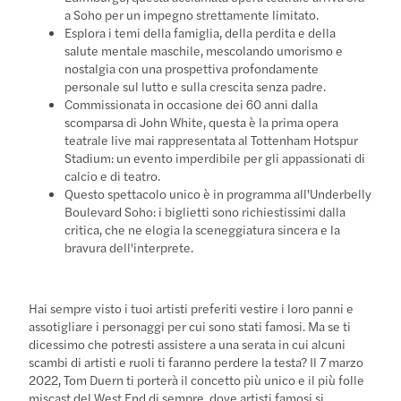
a Soho per un impegno strettamente limitato.
Esplora i temi della famiglia, della perdita e della
salute mentale maschile, mescolando umorismo e
nostalgia con una prospettiva profondamente
personale sul lutto e sulla crescita senza padre.
Commissionata in occasione dei 60 anni dalla
scomparsa di John White, questa è la prima opera
teatrale live mai rappresentata al Tottenham Hotspur
Stadium: un evento imperdibile per gli appassionati di
calcio e di teatro.
Questo spettacolo unico è in programma all'Underbelly
Boulevard Soho: i biglietti sono richiestissimi dalla
critica, che ne elogia la sceneggiatura sincera e la
bravura dell'interprete.
Hai sempre visto i tuoi artisti preferiti vestire i loro panni e
assotigliare i personaggi per cui sono stati famosi. Ma se ti
dicessimo che potresti assistere a una serata in cui alcuni
scambi di artisti e ruoli ti faranno perdere la testa? Il 7 marzo
2022, Tom Duern ti porterà il concetto più unico e il più folle
miscast del West End di sempre, dove artisti famosi si