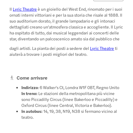
Il
Lyric Theatre
è un gioiello del West End, rinomato per i suoi
ornati interni vittoriani e per la sua storia che risale al 1888. Il
suo auditorium dorato, il grande lampadario e gli intonaci
dettagliati creano un'atmosfera classica e accogliente. Il Lyric
ha ospitato di tutto, dai musical leggendari ai concerti delle
star, diventando un palcoscenico amato sia dal pubblico che
dagli artisti. La pianta dei posti a sedere del
Lyric Theatre
ti
aiuterà a trovare i posti migliori del teatro.
Come arrivare
Indirizzo
: 6 Walker's Ct, Londra W1F 0BT, Regno Unito
In treno:
Le stazioni della metropolitana più vicine
sono Piccadilly Circus (linee Bakerloo e Piccadilly) e
Oxford Circus (linee Central, Victoria e Bakerloo).
In autobus:
14, 19, 38, N19, N38 si fermano vicino al
teatro.