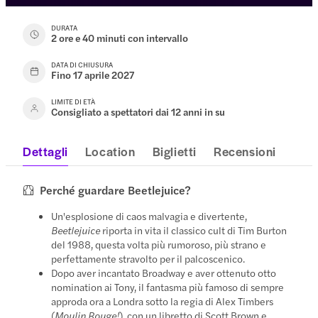
DURATA
2 ore e 40 minuti con intervallo
DATA DI CHIUSURA
Fino 17 aprile 2027
LIMITE DI ETÀ
Consigliato a spettatori dai 12 anni in su
Dettagli
Location
Biglietti
Recensioni
Perché guardare Beetlejuice?
Un'esplosione di caos malvagia e divertente,
Beetlejuice
riporta in vita il classico cult di Tim Burton
del 1988, questa volta più rumoroso, più strano e
perfettamente stravolto per il palcoscenico.
Dopo aver incantato Broadway e aver ottenuto otto
nomination ai Tony, il fantasma più famoso di sempre
approda ora a Londra sotto la regia di Alex Timbers
(
Moulin Rouge!
), con un libretto di Scott Brown e