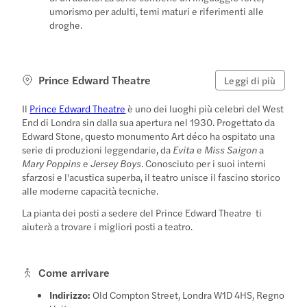
umorismo per adulti, temi maturi e riferimenti alle
droghe.
Prince Edward Theatre
Leggi di più
Il
Prince Edward Theatre
è uno dei luoghi più celebri del West
End di Londra sin dalla sua apertura nel 1930. Progettato da
Edward Stone, questo monumento Art déco ha ospitato una
serie di produzioni leggendarie, da
Evita
e
Miss Saigon
a
Mary Poppins
e
Jersey Boys
. Conosciuto per i suoi interni
sfarzosi e l'acustica superba, il teatro unisce il fascino storico
alle moderne capacità tecniche.
La pianta dei posti a sedere del Prince Edward Theatre
ti
aiuterà a trovare i migliori posti a teatro.
Come arrivare
Indirizzo:
Old Compton Street, Londra W1D 4HS, Regno