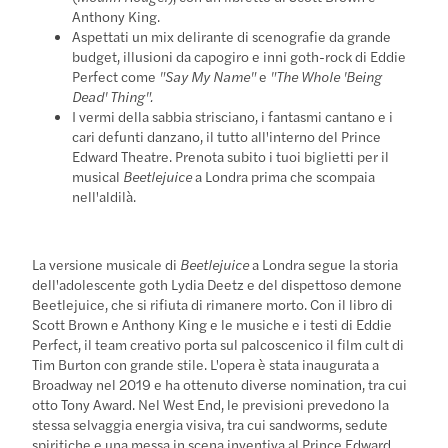
Anthony King.
Aspettati un mix delirante di scenografie da grande
budget, illusioni da capogiro e inni goth-rock di Eddie
Perfect come
"Say My Name"
e
"The Whole 'Being
Dead' Thing".
I vermi della sabbia strisciano, i fantasmi cantano e i
cari defunti danzano, il tutto all'interno del Prince
Edward Theatre. Prenota subito i tuoi biglietti per il
musical
Beetlejuice
a Londra prima che scompaia
nell'aldilà.
La versione musicale di
Beetlejuice
a Londra segue la storia
dell'adolescente goth Lydia Deetz e del dispettoso demone
Beetlejuice, che si rifiuta di rimanere morto. Con il libro di
Scott Brown e Anthony King e le musiche e i testi di Eddie
Perfect, il team creativo porta sul palcoscenico il film cult di
Tim Burton con grande stile. L'opera è stata inaugurata a
Broadway nel 2019 e ha ottenuto diverse nomination, tra cui
otto Tony Award. Nel West End, le previsioni prevedono la
stessa selvaggia energia visiva, tra cui sandworms, sedute
spiritiche e una messa in scena inventiva al Prince Edward