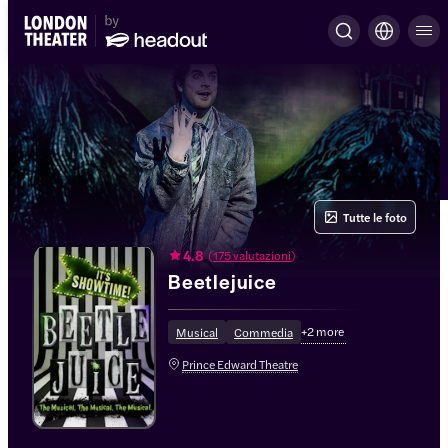
Tutte le foto
4.8
(
175 valutazioni
)
Beetlejuice
+
2
more
Musical
Commedia
Prince Edward Theatre