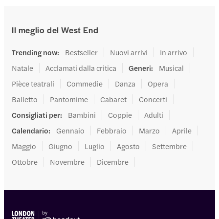
Il meglio del West End
Trending now
:
Bestseller
Nuovi arrivi
In arrivo
Natale
Acclamati dalla critica
Generi
:
Musical
Pièce teatrali
Commedie
Danza
Opera
Balletto
Pantomime
Cabaret
Concerti
Consigliati per
:
Bambini
Coppie
Adulti
Calendario
:
Gennaio
Febbraio
Marzo
Aprile
Maggio
Giugno
Luglio
Agosto
Settembre
Ottobre
Novembre
Dicembre