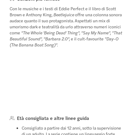
Con le musiche e i testi di Eddie Perfect e il libro di Scott
Brown e Anthony King,
Beetlejuice
offre una colonna sonora
audace quanto il suo protagonista. Aspettati un mix di
umorismo dark e teatralità da urlo attraverso numeri iconici
come
"The Whole 'Being Dead' Thing", "Say My Name", "That
Beautiful Sound", "Barbara 2.0",
e il cult-favourite
"Day-O
(The Banana Boat Song)".
Età consigliata e altre linee guida
Consigliato a partire dai 12 anni, sotto la supervisione
di un adulto. La serie contiene un linguaggio forte,