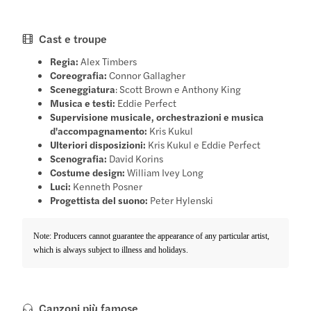
Cast e troupe
Regia:
Alex Timbers
Coreografia:
Connor Gallagher
Sceneggiatura
: Scott Brown e Anthony King
Musica e testi:
Eddie Perfect
Supervisione musicale, orchestrazioni e musica
d'accompagnamento:
Kris Kukul
Ulteriori disposizioni:
Kris Kukul e Eddie Perfect
Scenografia:
David Korins
Costume design:
William Ivey Long
Luci:
Kenneth Posner
Progettista del suono:
Peter Hylenski
Note: Producers cannot guarantee the appearance of any particular artist,
which is always subject to illness and holidays.
Canzoni più famose