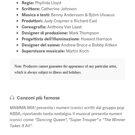
Regia:
Phyllida Lloyd
Scrittore:
Catherine Johnson
Musica e testi:
Benny Andersson & Björn Ulvaeus
Produttori:
Judy Craymer e Richard East
Coreografia:
Anthony Van Laast
Designer di produzione:
Mark Thompson
Progettista dell'illuminazione
: Howard Harrison
Designer del suono:
Andrew Bruce e Bobby Aitken
Supervisore musicale:
Martin Koch
Note: Producers cannot guarantee the appearance of any particular artist,
which is always subject to illness and holidays.
Canzoni più famose
MAMMA MIA!
presenta i numeri iconici scritti dal gruppo pop
ABBA, riportando tanta nostalgia. Il musical presenta numeri
iconici come
"Dancing Queen", "Super Trouper"
e
"The Winner
Takes It All".