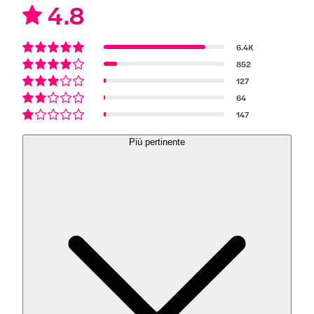
4.8
6.4K
852
127
64
147
Più pertinente