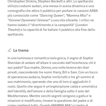
Christopher Dickins, Stephen Beckett e altri. Lo spettacolo
utilizza costumi audaci, una messa in scena dinamica e una
coreografia che attira il pubblico per portare le canzoni ABBA
più conosciute come
"Dancing Queen", "Mamma Mia!"
e
"Gimme! Dammelo! Gimme!"
a una vita vibrante. I critici ne
hanno lodato il "divertimento e la campanità" (
London
Theatre
) e la capacità di far ballare il pubblico alla fine dello
spettacolo.
La trama
In una luminosa e romantica isola greca, il sogno di Sophie
Sheridan di andare all'altare è oscurato dall'incertezza: chi è
suo padre? Sua madre, Donna, una volta teneva dei diari
privati, nascondendo tre nomi: Harry, Bill e Sam. Con un tocco
di speranzosa audacia, Sophie invita tutti e tre gli uomini al
suo matrimonio, sperando che uno di loro si aggiudichi il
ruolo. Quello che segue è un'esplorazione calda e umoristica
dell'identità, dell'amore e della famiglia sotto il sole del
Mediterraneo. Mentre vecchi segreti vengono a galla e le
relazioni si modificano, rimane la questione del padre e di
come cambierà tutto. Guarda
MAMMA MIA!
a Londra al