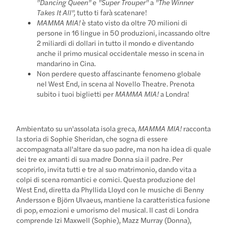
"Dancing Queen"
e
"Super Trouper"
a
"The Winner
Takes It All",
tutto ti farà scatenare!
MAMMA MIA!
è stato visto da oltre 70 milioni di
persone in 16 lingue in 50 produzioni, incassando oltre
2 miliardi di dollari in tutto il mondo e diventando
anche il primo musical occidentale messo in scena in
mandarino in Cina.
Non perdere questo affascinante fenomeno globale
nel West End, in scena al Novello Theatre. Prenota
subito i tuoi biglietti per
MAMMA MIA!
a Londra!
Ambientato su un'assolata isola greca,
MAMMA MIA!
racconta
la storia di Sophie Sheridan, che sogna di essere
accompagnata all'altare da suo padre, ma non ha idea di quale
dei tre ex amanti di sua madre Donna sia il padre. Per
scoprirlo, invita tutti e tre al suo matrimonio, dando vita a
colpi di scena romantici e comici. Questa produzione del
West End, diretta da Phyllida Lloyd con le musiche di Benny
Andersson e Björn Ulvaeus, mantiene la caratteristica fusione
di pop, emozioni e umorismo del musical. Il cast di Londra
comprende Izi Maxwell (Sophie), Mazz Murray (Donna),