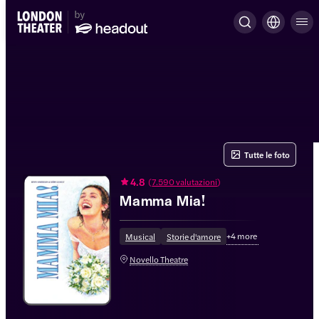
Tutte le foto
4.8
(
7.590 valutazioni
)
Mamma Mia!
+
4
more
Musical
Storie d'amore
Novello Theatre