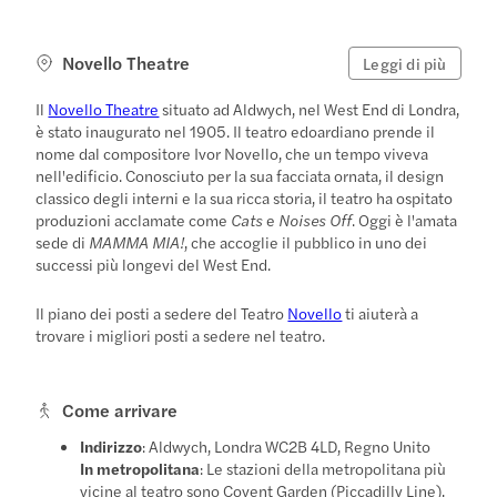
Novello Theatre
Leggi di più
Il
Novello Theatre
situato ad Aldwych, nel West End di Londra,
è stato inaugurato nel 1905. Il teatro edoardiano prende il
nome dal compositore Ivor Novello, che un tempo viveva
nell'edificio. Conosciuto per la sua facciata ornata, il design
classico degli interni e la sua ricca storia, il teatro ha ospitato
produzioni acclamate come
Cats
e
Noises Off
. Oggi è l'amata
sede di
MAMMA MIA!
, che accoglie il pubblico in uno dei
successi più longevi del West End.
Il piano dei posti a sedere del Teatro
Novello
ti aiuterà a
trovare i migliori posti a sedere nel teatro.
Come arrivare
Indirizzo
: Aldwych, Londra WC2B 4LD, Regno Unito
In metropolitana
: Le stazioni della metropolitana più
vicine al teatro sono Covent Garden (Piccadilly Line),