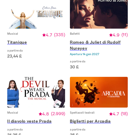
Musical
4.7
(
335
)
Balletti
4.9
(
11
)
Titanique
Romeo & Juliet di Rudolf
Nureyev
a partire da
Apertura
14 gen 2027
23,44 £
a partire da
30 £
Musical
4.8
(
2.999
)
Spettacoli teatrali
4.7
(
18
)
Il diavolo veste Prada
Biglietti per Arcadia
a partire da
a partire da
31,25 £
25 £