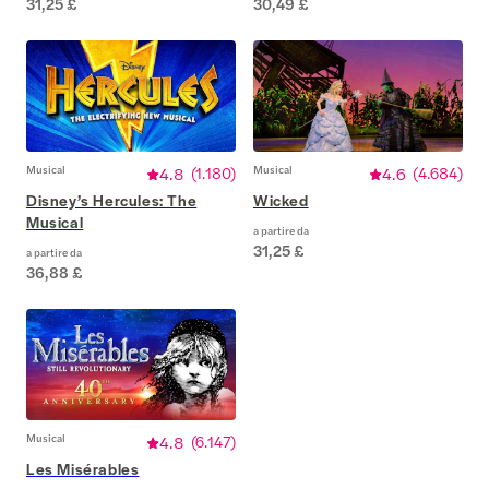
31,25 £
30,49 £
Musical
4.8
(
1.180
)
Musical
4.6
(
4.684
)
Disney’s Hercules: The
Wicked
Musical
a partire da
31,25 £
a partire da
36,88 £
Musical
4.8
(
6.147
)
Les Misérables