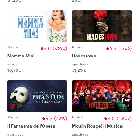
Musical
4.8
(
7.593
)
Musical
4.8
(
1.725
)
Mamma Mia!
Hadestown
a partire da
a partire da
18,75 £
31,25 £
Musical
4.7
(
7.919
)
Musical
4.9
(
4.903
)
Il Fantasma dell'Opera
Moulin Rouge! Il Musical
a partire da
a partire da