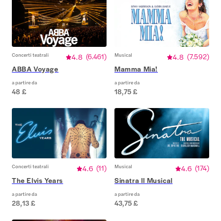
Concerti teatrali
4.8
(
6.461
)
Musical
4.8
(
7.592
)
ABBA Voyage
Mamma Mia!
a partire da
a partire da
48 £
18,75 £
Concerti teatrali
4.6
(
11
)
Musical
4.6
(
174
)
The Elvis Years
Sinatra Il Musical
a partire da
a partire da
28,13 £
43,75 £