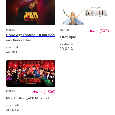
Musical
Musical
4.7
(
335
)
Sono ogni donna - Il musical
Titanique
su Chaka Khan
a partire da
a partire da
29,69 £
43,75 £
Musical
4.9
(
4.899
)
Moulin Rouge! Il Musical
a partire da
30,49 £