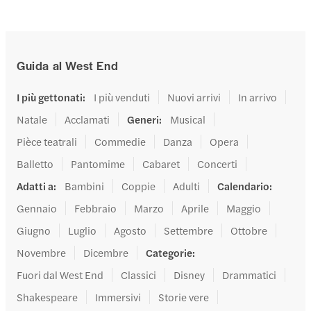
Guida al West End
I più gettonati
:
I più venduti
Nuovi arrivi
In arrivo
Natale
Acclamati
Generi
:
Musical
Pièce teatrali
Commedie
Danza
Opera
Balletto
Pantomime
Cabaret
Concerti
Adatti a
:
Bambini
Coppie
Adulti
Calendario
:
Gennaio
Febbraio
Marzo
Aprile
Maggio
Giugno
Luglio
Agosto
Settembre
Ottobre
Novembre
Dicembre
Categorie
:
Fuori dal West End
Classici
Disney
Drammatici
Shakespeare
Immersivi
Storie vere