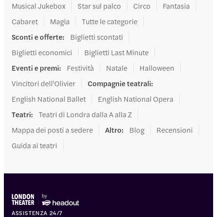
Musical Jukebox
Star sul palco
Circo
Fantasia
Cabaret
Magia
Tutte le categorie
Sconti e offerte
:
Biglietti scontati
Biglietti economici
Biglietti Last Minute
Eventi e premi
:
Festività
Natale
Halloween
Vincitori dell'Olivier
Compagnie teatrali
:
English National Ballet
English National Opera
Teatri
:
Teatri di Londra dalla A alla Z
Mappa dei posti a sedere
Altro
:
Blog
Recensioni
Guida ai teatri
ASSISTENZA 24/7