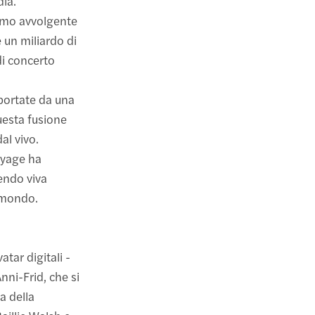
dia.
ermo avvolgente
e un miliardo di
i concerto
pportate da una
uesta fusione
al vivo.
oyage ha
nendo viva
l mondo.
tar digitali -
nni-Frid, che si
a della