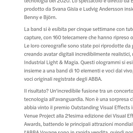
tecnologia del 2020. Lo spettacolo è diretto da B
prodotto da Svana Gisla e Ludvig Andersson insi
Benny e Björn.
La band si è esibita per cinque settimane con tu
capture, con 160 telecamere che hanno ripreso
Le loro coreografie sono state poi riprodotte da 
creando avatar digitali incredibilmente realistici, 
Industrial Light & Magia. Questi ologrammi si es
insieme a una band di 10 elementi e voci dal vivo,
voci originali registrate degli ABBA.
Il risultato? Un'incredibile fusione tra un concert
tecnologia all'avanguardia. Non è una sorpresa c
abbia vinto il premio Outstanding Visual Effects i
Venue Project alla 21esima edizione dei Visual Ef
Awards, battendo le principali attrazioni mondiali.
l'ABBA Voyage sono in rapida vendita, quindi no