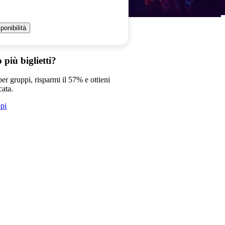
ponibilità
 più biglietti?
per gruppi, risparmi il 57% e ottieni
cata.
ppi