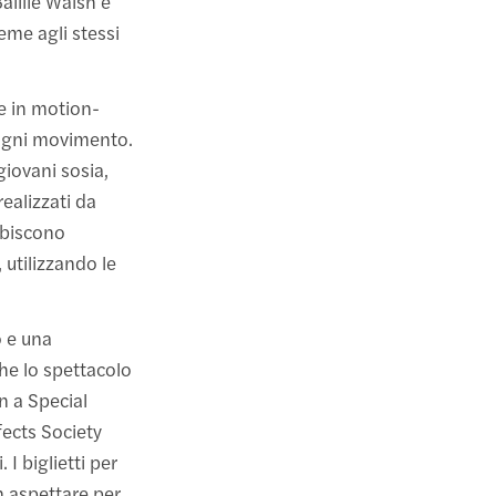
aillie Walsh e
eme agli stessi
te in motion-
 ogni movimento.
giovani sosia,
realizzati da
ibiscono
 utilizzando le
o e una
he lo spettacolo
n a Special
fects Society
 I biglietti per
n aspettare per