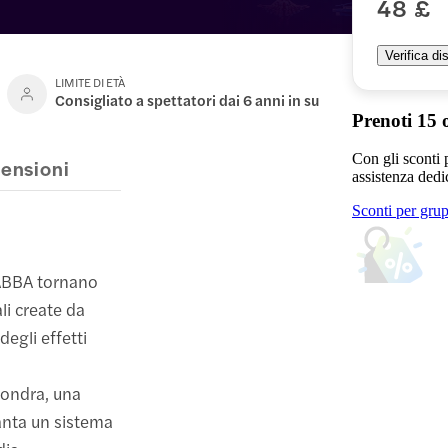
48 £
Verifica dis
LIMITE DI ETÀ
Consigliato a spettatori dai 6 anni in su
Prenoti 15 o
Con gli sconti 
ensioni
assistenza dedi
Sconti per gru
 ABBA tornano
li create da
degli effetti
Londra, una
anta un sistema