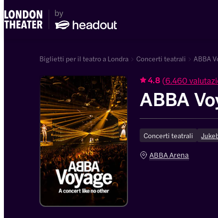
Biglietti per il teatro a Londra
Concerti teatrali
ABBA Vo
(
6.460 valutazi
4.8
ABBA Vo
Concerti teatrali
Juke
ABBA Arena