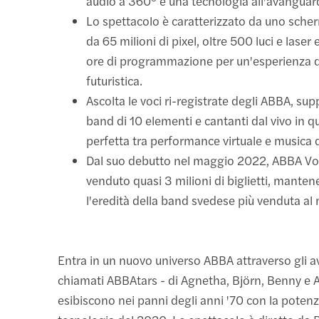
audio a 360° e una tecnologia all'avanguar
Lo spettacolo è caratterizzato da uno sch
da 65 milioni di pixel, oltre 500 luci e laser 
ore di programmazione per un'esperienza d
futuristica.
Ascolta le voci ri-registrate degli ABBA, su
band di 10 elementi e cantanti dal vivo in q
perfetta tra performance virtuale e musica d
Dal suo debutto nel maggio 2022, ABBA V
venduto quasi 3 milioni di biglietti, mante
l'eredità della band svedese più venduta a
Entra in un nuovo universo ABBA attraverso gli ava
chiamati ABBAtars - di Agnetha, Björn, Benny e A
esibiscono nei panni degli anni '70 con la potenz