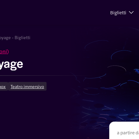
Biglietti
yage - Biglietti
oni
)
yage
box
Teatro immersivo
a partire d