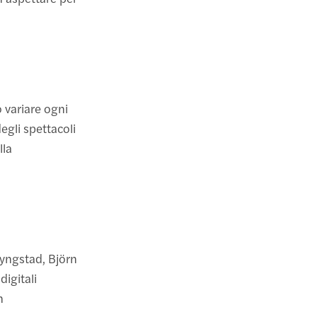
variare ogni
egli spettacoli
lla
Lyngstad, Björn
igitali
n