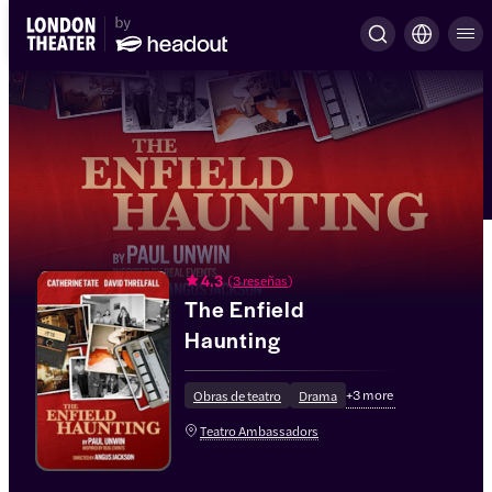
4.3
(
3 reseñas
)
The Enfield
Haunting
+
3
more
Obras de teatro
Drama
Teatro Ambassadors