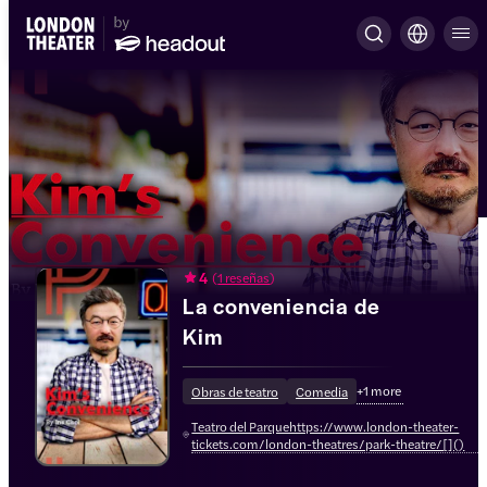
4
(
1 reseñas
)
La conveniencia de
Kim
+
1
more
Obras de teatro
Comedia
Teatro del Parquehttps://www.london-theater-
tickets.com/london-theatres/park-theatre/[]()